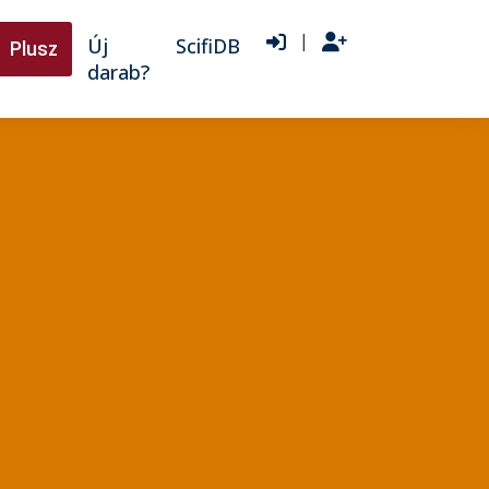
|
Új
ScifiDB
Plusz
darab?