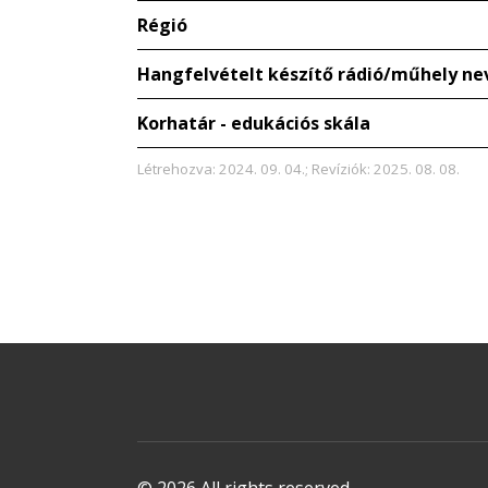
Régió
Hangfelvételt készítő rádió/műhely ne
Korhatár - edukációs skála
Létrehozva: 2024. 09. 04.; Revíziók: 2025. 08. 08.