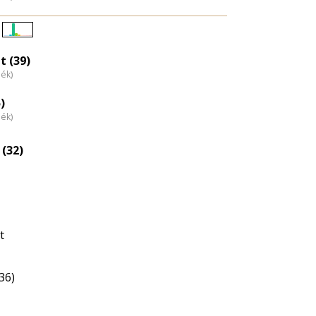
Életkori
eloszlás
t (39)
dék)
nagyítása
)
dék)
(32)
t
36)