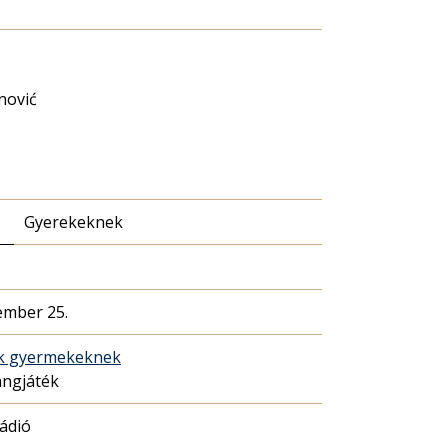
nović
Gyerekeknek
ember 25.
ék gyermekeknek
angjáték
Rádió