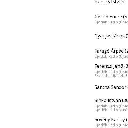
Boross István
Gerich Endre (5
Újvidéki Rádió (Újvi
Gyapjas János (
Faragó Árpád (
Újvidéki Rádió (Újvi
Ferenczi Jenő (
Újvidéki Rádió (Újvi
Szabadka Újvidéki R
Sántha Sándor 
Sinkó István (36
Újvidéki Rádió (Újvi
Újvidéki Rádió szín
Sovény Károly (
Újvidéki Rádió (Újvi