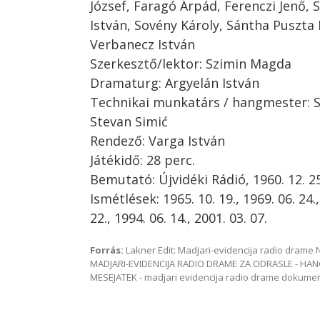
József, Faragó Árpád, Ferenczi Jenő, 
István, Sovény Károly, Sántha Puszta L
Verbanecz István
Szerkesztő/lektor: Szimin Magda
Dramaturg: Argyelán István
Technikai munkatárs / hangmester: S
Stevan Simić
Rendező: Varga István
Játékidő: 28 perc.
Bemutató: Újvidéki Rádió, 1960. 12. 25
Ismétlések: 1965. 10. 19., 1969. 06. 24.,
22., 1994. 06. 14., 2001. 03. 07.
Forrás:
Lakner Edit: Madjari-evidencija radio dram
MADJARI-EVIDENCIJA RADIO DRAME ZA ODRASLE - HAN
MESEJATEK - madjari evidencija radio drame dokum