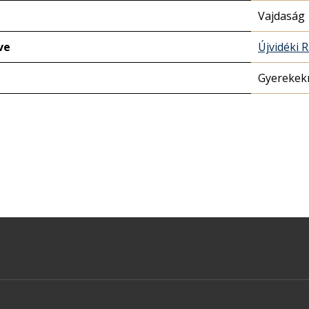
Vajdaság
ve
Újvidéki 
Gyerekek