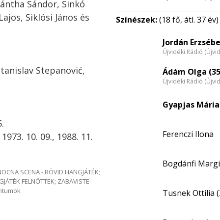
Sántha Sándor, Sinkó
ajos, Siklósi János és
Színészek:
(18 fő, átl. 37 év)
Jordán Erzsébe
Újvidéki Rádió (Újvi
tanislav Stepanović,
Ádám Olga (35
Újvidéki Rádió (Újvi
Gyapjas Mária 
.
Ferenczi Ilona
 1973. 10. 09., 1988. 11.
Bogdánfi Margi
e NOCNA SCENA - RÖVID HANGJÁTÉK;
GJÁTÉK FELNŐTTEK; ZABAVISTE-
entumok
Tusnek Ottilia (