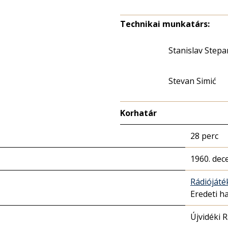
Technikai munkatárs:
Stanislav Stepa
Stevan Simić
Korhatár
28 perc
1960. dec
Rádióját
Eredeti h
Újvidéki 