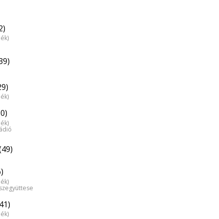
2)
dék)
39)
29)
dék)
30)
dék)
ádió
(49)
)
dék)
észegyüttese
41)
dék)