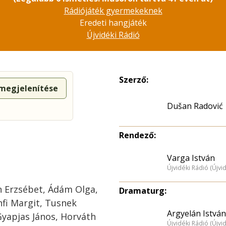
Rádiójáték gyermekeknek
Eredeti hangjáték
Újvidéki Rádió
Szerző:
 megjelenítése
Dušan Radović
Rendező:
Varga István
Újvidéki Rádió (Újvi
n Erzsébet, Ádám Olga,
Dramaturg:
nfi Margit, Tusnek
Argyelán István
 Gyapjas János, Horváth
Újvidéki Rádió (Újvi