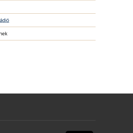
Rádió
nek