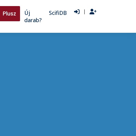
|
Új
ScifiDB
Plusz
darab?