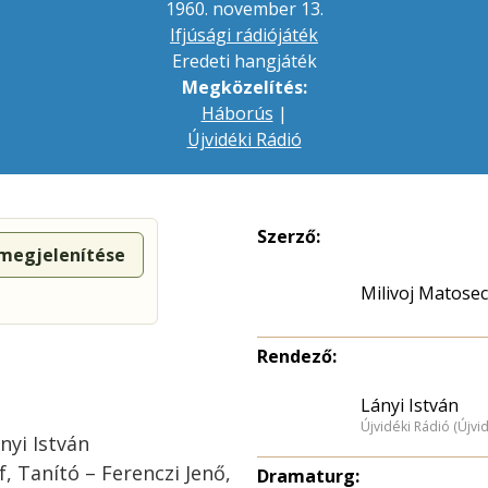
1960. november 13.
Ifjúsági rádiójáték
Eredeti hangjáték
Megközelítés:
Háborús
|
Újvidéki Rádió
Szerző:
 megjelenítése
Milivoj Matosec
Rendező:
Lányi István
Újvidéki Rádió (Újvi
nyi István
, Tanító – Ferenczi Jenő,
Dramaturg: