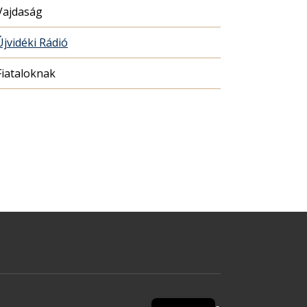
Vajdaság
Újvidéki Rádió
Fiataloknak