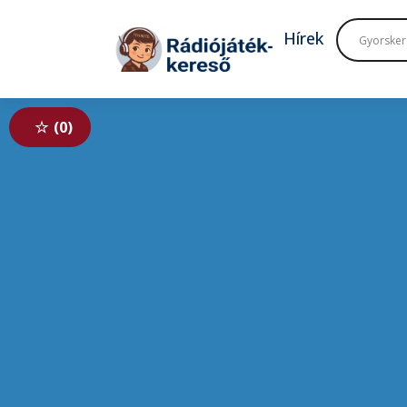
Tovább a navigációhoz
Tovább a tartalomhoz
Hírek
0