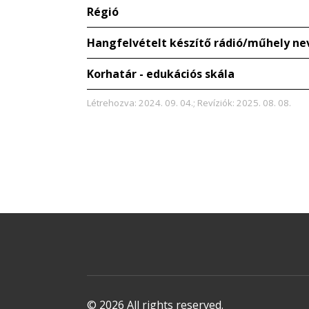
Régió
Hangfelvételt készítő rádió/műhely ne
Korhatár - edukációs skála
Létrehozva: 2024. 09. 04.; Revíziók: 2025. 08. 08.
© 2026 All rights reserved.