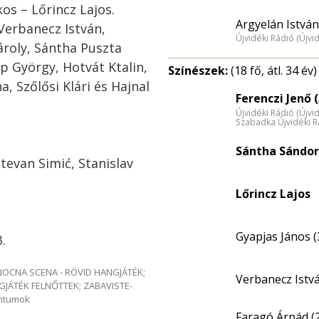
os – Lőrincz Lajos.
Argyelán István
Verbanecz István,
Újvidéki Rádió (Újvi
ároly, Sántha Puszta
ap György, Hotvát Ktalin,
Színészek:
(18 fő, átl. 34 év)
a, Szőlősi Klári és Hajnal
Ferenczi Jenő (
Újvidéki Rádió (Újvi
Szabadka Újvidéki R
Sántha Sándor
evan Simić, Stanislav
Lőrincz Lajos
Gyapjas János (
.
e NOCNA SCENA - RÖVID HANGJÁTÉK;
Verbanecz Istv
GJÁTÉK FELNŐTTEK; ZABAVISTE-
entumok
Faragó Árpád (