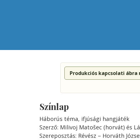
Produkciós kapcsolati ábra
Színlap
Háborús téma, ifjúsági hangjáték
Szerző: Milivoj Matošec (horvát) és Lá
Szereposztás: Révész – Horváth József