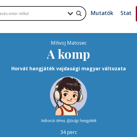
Mutatók
Stat
Milivoj Matosec
A komp
Horvát hangjáték vajdasági magyar változata
háborús téma, ifjúsági hangjáték
34 perc