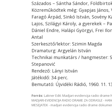
Százados – Sántha Sándor, Földbirtok
Közreműködtek még: Gyapjas János, 
Faragó Árpád, Sinkó István, Sovény K
Lajos, Szilágyi Károly, a gyerekek – P
Dániel Endre, Halápi Györgyi, Frei Ilon
Antal
Szerkesztő/lektor: Szimin Magda
Dramaturg: Argyelán István
Technikai munkatárs / hangmester: St
Stepanović
Rendező: Lányi István
Játékidő: 34 perc.
Bemutató: Újvidéki Rádió, 1960. 11. 13
Forrás:
Lakner Edit: Madjari-evidencija radio dram
MADJARI-EVIDENCIJA RADIO DRAME ZA ODRASLE - HAN
MESEJATEK - madjari evidencija radio drame dokum