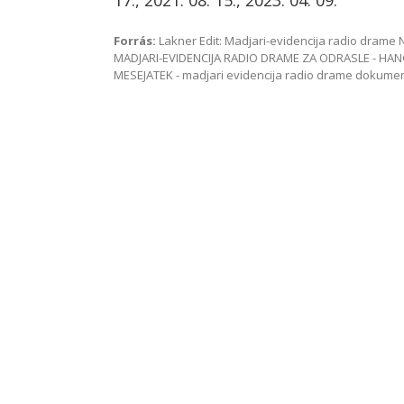
17., 2021. 08. 15., 2023. 04. 09.
Forrás:
Lakner Edit: Madjari-evidencija radio dram
MADJARI-EVIDENCIJA RADIO DRAME ZA ODRASLE - HAN
MESEJATEK - madjari evidencija radio drame dokum