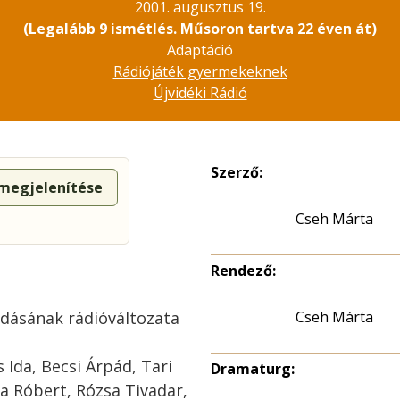
2001. augusztus 19.
(Legalább 9 ismétlés. Műsoron tartva 22 éven át)
Adaptáció
Rádiójáték gyermekeknek
Újvidéki Rádió
Szerző:
 megjelenítése
Cseh Márta
Rendező:
adásának rádióváltozata
Cseh Márta
Ida, Becsi Árpád, Tari
Dramaturg:
 Róbert, Rózsa Tivadar,