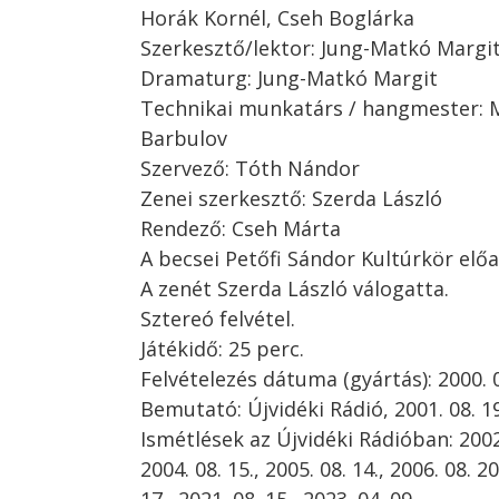
Horák Kornél, Cseh Boglárka
Szerkesztő/lektor: Jung-Matkó Margi
Dramaturg: Jung-Matkó Margit
Technikai munkatárs / hangmester: 
Barbulov
Szervező: Tóth Nándor
Zenei szerkesztő: Szerda László
Rendező: Cseh Márta
A becsei Petőfi Sándor Kultúrkör elő
A zenét Szerda László válogatta.
Sztereó felvétel.
Játékidő: 25 perc.
Felvételezés dátuma (gyártás): 2000. 0
Bemutató: Újvidéki Rádió, 2001. 08. 19
Ismétlések az Újvidéki Rádióban: 2002. 
2004. 08. 15., 2005. 08. 14., 2006. 08. 20