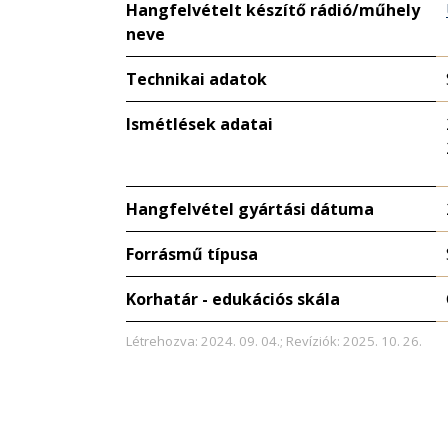
Hangfelvételt készítő rádió/műhely
neve
Technikai adatok
Ismétlések adatai
Hangfelvétel gyártási dátuma
Forrásmű típusa
Korhatár - edukációs skála
Létrehozva: 2024. 09. 04.; Revíziók: 2025. 10. 26.