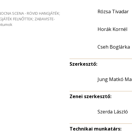
Rózsa Tivadar
e NOCNA SCENA - RÖVID HANGJÁTÉK;
GJÁTÉK FELNŐTTEK; ZABAVISTE-
entumok
Horák Kornél
Cseh Boglárka
Szerkesztő:
Jung Matkó Ma
Zenei szerkesztő:
Szerda László
Technikai munkatárs: