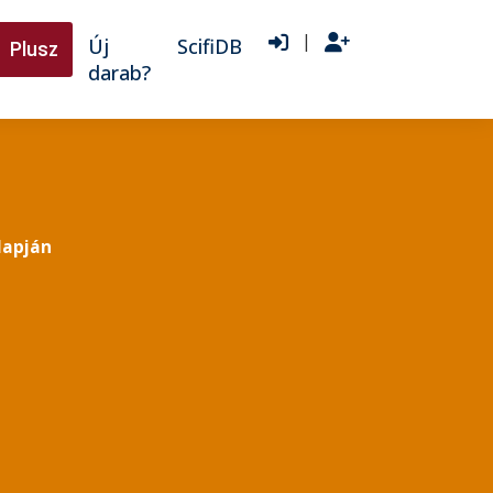
|
Új
ScifiDB
Plusz
darab?
lapján