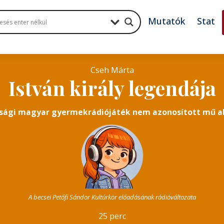
Mutatók
Stat
Cseh Márta
István király legendája
sági magyar gyermekrádiójáték nem azonosított mű a
A becsei Petőfi Sándor Kultúrkör előadásának rádióváltozata
25 perc