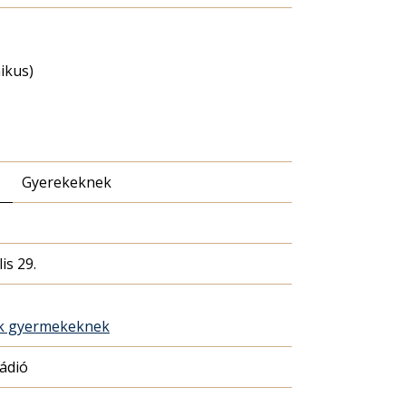
nikus)
Gyerekeknek
is 29.
ék gyermekeknek
Rádió