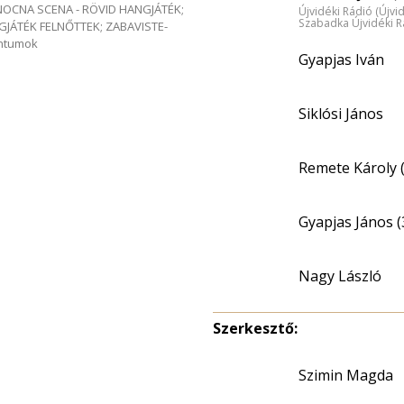
e NOCNA SCENA - RÖVID HANGJÁTÉK;
Újvidéki Rádió (Újvi
Szabadka Újvidéki R
GJÁTÉK FELNŐTTEK; ZABAVISTE-
entumok
Gyapjas Iván
Siklósi János
Remete Károly 
Gyapjas János (
Nagy László
Szerkesztő:
Szimin Magda