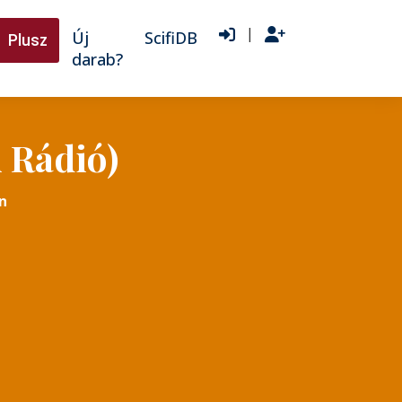
|
Új
ScifiDB
Plusz
darab?
i Rádió)
n