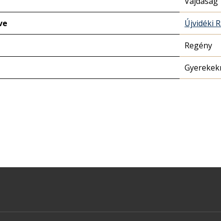
Vajdaság
ve
Újvidéki 
Regény
Gyerekek