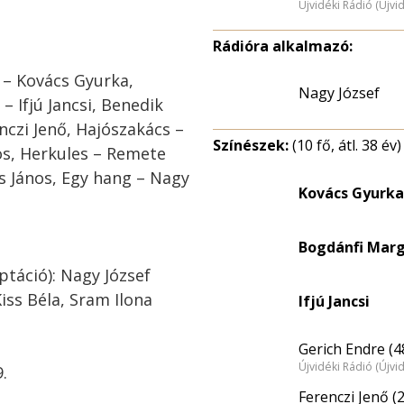
Újvidéki Rádió (Újvi
Rádióra alkalmazó:
 – Kovács Gyurka,
Nagy József
– Ifjú Jancsi, Benedik
nczi Jenő, Hajószakács –
Színészek:
(10 fő, átl. 38 év)
nos, Herkules – Remete
s János, Egy hang – Nagy
Kovács Gyurka
Bogdánfi Marg
táció): Nagy József
ss Béla, Sram Ilona
Ifjú Jancsi
Gerich Endre (4
Újvidéki Rádió (Újvi
.
Ferenczi Jenő (