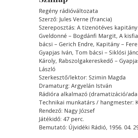
Regény rádióváltozata
Szerző: Jules Verne (francia)
Szereposztás: A tizenötéves kapitány
Gveldonné – Bogdánfi Margit, A kisfia 
bácsi – Gerich Endre, Kapitány – Fere
Gyapjas Iván, Tom bácsi – Siklósi Já
Károly, Rabszolgakereskedő – Gyapja
László
Szerkesztő/lektor: Szimin Magda
Dramaturg: Argyelán István
Rádióra alkalmazó (dramatizáció/adap
Technikai munkatárs / hangmester: Ki
Rendező: Nagy József
Játékidő: 47 perc.
Bemutató: Újvidéki Rádió, 1956. 04. 29