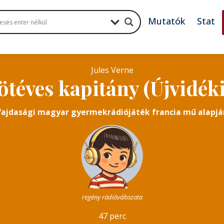
Mutatók
Stat
Jules Verne
ötéves kapitány (Újvidék
Vajdasági magyar gyermekrádiójáték francia mű alapjá
regény rádióváltozata
47 perc