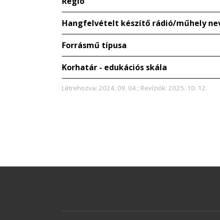
Régió
Hangfelvételt készítő rádió/műhely ne
Forrásmű típusa
Korhatár - edukációs skála
Létrehozva: 2024. 09. 04.; Revíziók: 2025. 10. 12.