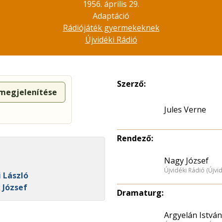
1956. április 29.
Adaptáció
Rádiójáték gyermekeknek
Újvidéki Rádió
Szerző:
 megjelenítése
Jules Verne
Rendező:
Nagy József
Újvidéki Rádió (Újvi
i László
 József
Dramaturg:
Argyelán István