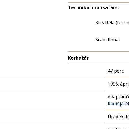
Technikai munkatárs:
Kiss Béla (tech
Sram Ilona
Korhatár
47 perc
1956. ápril
Adaptáció
Rádióját
Újvidéki 