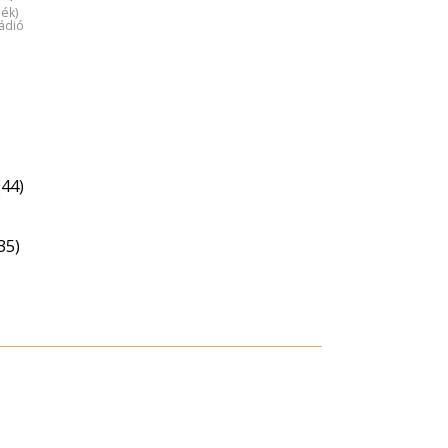
dék)
ádió
(44)
35)