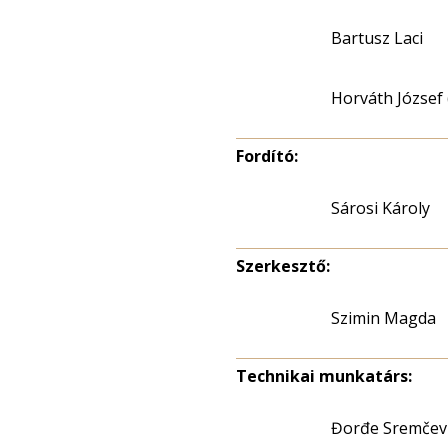
Bartusz Laci
Horváth József 
Fordító:
Sárosi Károly
Szerkesztő:
Szimin Magda
Technikai munkatárs:
Đorđe Sremčev