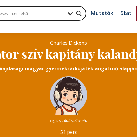
Mutatók
Stat
Charles Dickens
tor szív kapitány kaland
Vajdasági magyar gyermekrádiójáték angol mű alapjá
regény rádióváltozata
51 perc