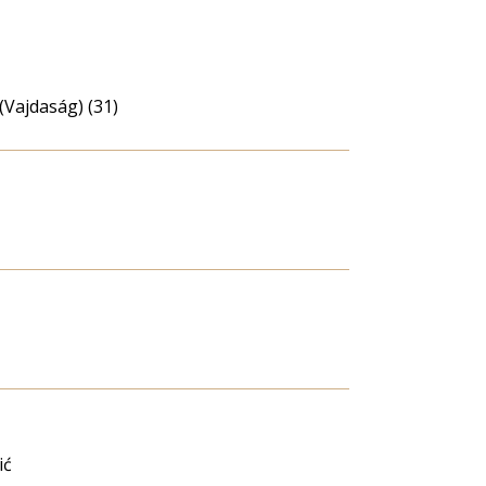
(Vajdaság) (31)
ić