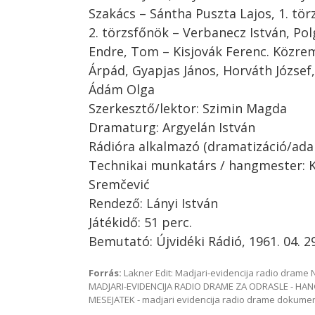
Szakács – Sántha Puszta Lajos, 1. tör
2. törzsfőnök – Verbanecz István, Po
Endre, Tom – Kisjovák Ferenc. Közr
Árpád, Gyapjas János, Horváth József
Ádám Olga
Szerkesztő/lektor: Szimin Magda
Dramaturg: Argyelán István
Rádióra alkalmazó (dramatizáció/ada
Technikai munkatárs / hangmester: K
Sremčević
Rendező: Lányi István
Játékidő: 51 perc.
Bemutató: Újvidéki Rádió, 1961. 04. 29
Forrás:
Lakner Edit: Madjari-evidencija radio dram
MADJARI-EVIDENCIJA RADIO DRAME ZA ODRASLE - HAN
MESEJATEK - madjari evidencija radio drame dokum