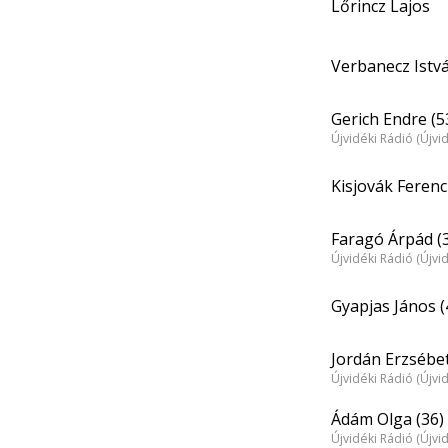
Lőrincz Lajos
Verbanecz Istv
Gerich Endre (5
Újvidéki Rádió (Újvi
Kisjovák Ferenc
Faragó Árpád (
Újvidéki Rádió (Újvi
Gyapjas János (
Jordán Erzsébet
Újvidéki Rádió (Újvi
Ádám Olga (36)
Újvidéki Rádió (Újvi