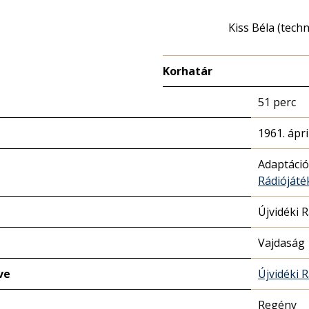
Kiss Béla (tech
Korhatár
51 perc
1961. ápril
Adaptáció
Rádióját
Újvidéki 
Vajdaság
ve
Újvidéki 
Regény