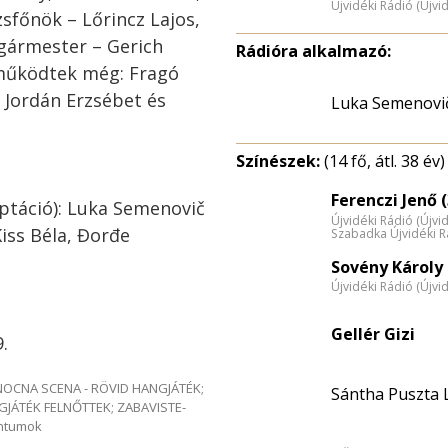
Újvidéki Rádió (Újvi
zsfőnök – Lőrincz Lajos,
lgármester – Gerich
Rádióra alkalmazó:
eműködtek még: Fragó
, Jordán Erzsébet és
Luka Semenovi
Színészek:
(14 fő, átl. 38 év)
Ferenczi Jenő (
ptáció): Luka Semenovič
Újvidéki Rádió (Újvi
iss Béla, Đorđe
Szabadka Újvidéki R
Sovény Károly 
Újvidéki Rádió (Újvi
Gellér Gizi
.
e NOCNA SCENA - RÖVID HANGJÁTÉK;
Sántha Puszta L
GJÁTÉK FELNŐTTEK; ZABAVISTE-
entumok