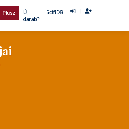
|
Új
ScifiDB
Plusz
darab?
jai
n