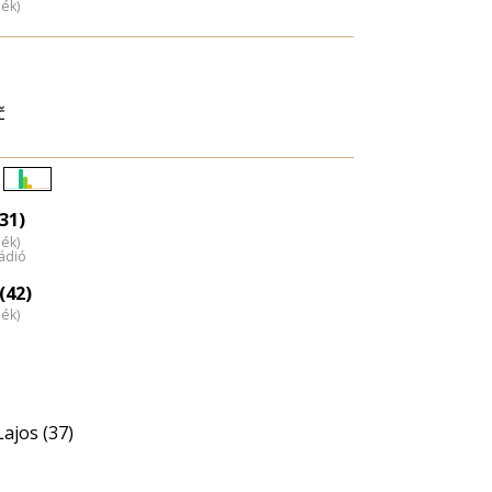
dék)
č
Életkori
31)
eloszlás
dék)
nagyítása
ádió
(42)
dék)
ajos (37)