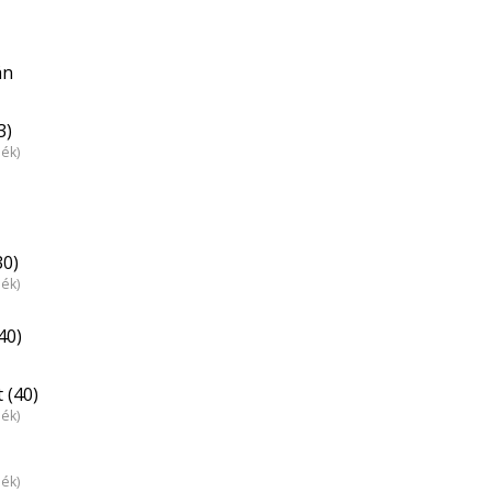
án
3)
dék)
30)
dék)
40)
 (40)
dék)
dék)