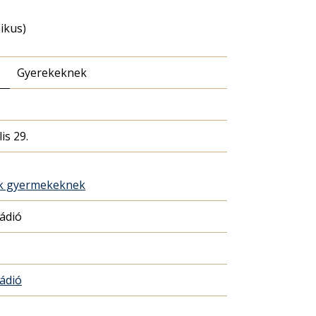
nikus)
Gyerekeknek
is 29.
ék gyermekeknek
Rádió
Rádió