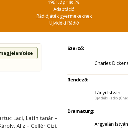
1961. április 29.
Adaptáció
Rádiójáték gyermekeknek
Újvidéki Rádió
Szerző:
 megjelenítése
Charles Dicken
Rendező:
Lányi István
Újvidéki Rádió (Újvi
Dramaturg:
rtuc Laci, Latin tanár –
Argyelán István
roly, Alíz – Gellér Gizi,