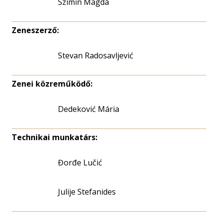
Szimin Magda
Zeneszerző:
Stevan Radosavljević
Zenei közreműködő:
Dedeković Mária
Technikai munkatárs:
Đorđe Lučić
Julije Stefanides