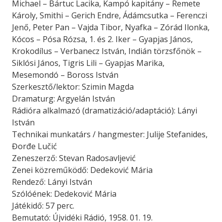
Michael – Bártuc Lacika, Kampó kapitány – Remete
Károly, Smithi – Gerich Endre, Ádámcsutka – Ferenczi
Jenő, Peter Pan – Vajda Tibor, Nyafka – Zórád Ilonka,
Kócos – Pósa Rózsa, 1. és 2. Iker – Gyapjas János,
Krokodílus – Verbanecz István, Indián törzsfőnök –
Siklósi János, Tigris Lili – Gyapjas Marika,
Mesemondó – Boross István
Szerkesztő/lektor: Szimin Magda
Dramaturg: Argyelán István
Rádióra alkalmazó (dramatizáció/adaptáció): Lányi
István
Technikai munkatárs / hangmester: Julije Stefanides,
Đorđe Lučić
Zeneszerző: Stevan Radosavljević
Zenei közreműködő: Dedeković Mária
Rendező: Lányi István
Szólóének: Dedeković Mária
Játékidő: 57 perc.
Bemutató: Újvidéki Rádió, 1958. 01. 19.