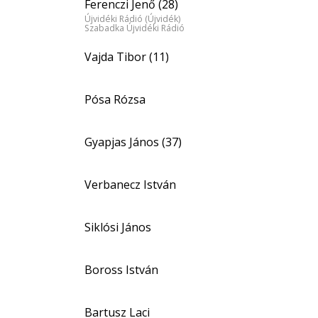
Ferenczi Jenő (28)
Újvidéki Rádió (Újvidék)
Szabadka Újvidéki Rádió
Vajda Tibor (11)
Pósa Rózsa
Gyapjas János (37)
Verbanecz István
Siklósi János
Boross István
Bartusz Laci