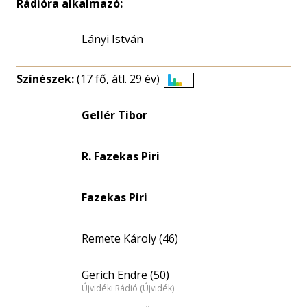
Rádióra alkalmazó:
Lányi István
Színészek:
(17 fő, átl. 29 év)
Életkori
eloszlás
Gellér Tibor
nagyítása
R. Fazekas Piri
Fazekas Piri
Remete Károly (46)
Gerich Endre (50)
Újvidéki Rádió (Újvidék)