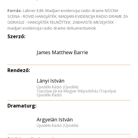
Forrás:
Lakner Edit: Madjari-evidencija radio drame NOCNA
SCENA - RÖVID HANGJÁTÉK; MADJARI-EVIDENCIJA RADIO DRAME ZA
ODRASLE - HANGJÁTÉK FELNŐTTEK; ZABAVISTE-MESEJATEK -
madjari evidencija radio drame dokumentumok
Szerző:
James Matthew Barrie
Rendező:
Lányi István
Újvidéki Rádió (Újvidék)
Topolyai Járási Magyar Népszínház (Topolya)
Újvidéki Rádió
Dramaturg:
Argyelán István
Újvidéki Rádió (Újvidék)