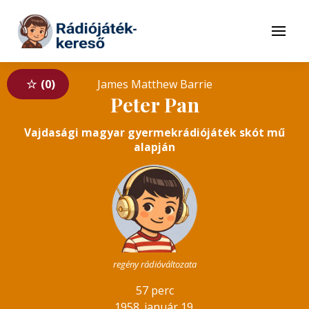
Tovább a navigációhoz
Tovább a tartalomhoz
Menü
0
James Matthew Barrie
Peter Pan
Vajdasági magyar gyermekrádiójáték skót mű
alapján
regény rádióváltozata
57 perc
1958. január 19.