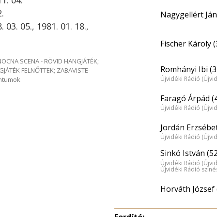
1. 04.
.
Nagygellért Ján
03. 05., 1981. 01. 18.,
Fischer Károly (
e NOCNA SCENA - RÖVID HANGJÁTÉK;
Romhányi Ibi (3
GJÁTÉK FELNŐTTEK; ZABAVISTE-
Újvidéki Rádió (Újvi
entumok
Faragó Árpád (
Újvidéki Rádió (Újvi
Jordán Erzsébet
Újvidéki Rádió (Újvi
Sinkó István (52
Újvidéki Rádió (Újvi
Újvidéki Rádió szín
Horváth József 