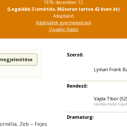
1976. december 12.
(Legalább 3 ismétlés. Műsoron tartva 42 éven át)
Adaptáció
Rádiójáték gyermekeknek
Újvidéki Rádió
Szerző:
 megjelenítése
Lyman Frank 
Rendező:
Vajda Tibor (52
Újvidéki Rádió (Újvi
Dramaturg:
ornélia, Zeb – Fejes