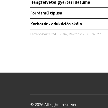
Hangfelvétel gyártási dátuma
Forrásmű típusa
Korhatár - edukációs skála
Létrehozva: 2024. 09. 04.; Revíziók: 2025. 02. 27.
© 2026 All rights reserved.