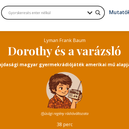
Mutató
Lyman Frank Baum
Dorothy és a varázsló
ajdasági magyar gyermekrádiójáték amerikai mű alapj
Ifjúsági regény rádióváltozata
38 perc