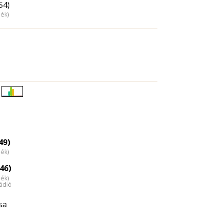
54)
dék)
Életkori
eloszlás
nagyítása
49)
dék)
46)
dék)
ádió
sa