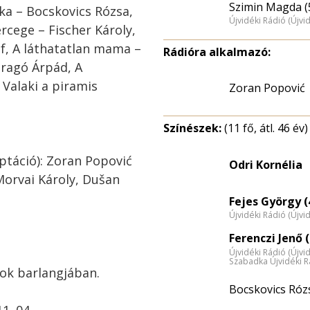
Szimin Magda (
ka – Bocskovics Rózsa,
Újvidéki Rádió (Újvi
rcege – Fischer Károly,
f, A láthatatlan mama –
Rádióra alkalmazó:
aragó Árpád, A
 Valaki a piramis
Zoran Popović
Színészek:
(11 fő, átl. 46 év)
ptáció): Zoran Popović
Odri Kornélia
orvai Károly, Dušan
Fejes György (
Újvidéki Rádió (Újvi
Ferenczi Jenő (
Újvidéki Rádió (Újvi
Szabadka Újvidéki R
yok barlangjában.
Bocskovics Róz