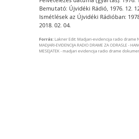
Felvételezés dátuma (gyártás): 1976. 1
Bemutató: Újvidéki Rádió, 1976. 12. 12
Ismétlések az Újvidéki Rádióban: 1978. 
2018. 02. 04.
Forrás:
Lakner Edit: Madjari-evidencija radio dram
MADJARI-EVIDENCIJA RADIO DRAME ZA ODRASLE - HAN
MESEJATEK - madjari evidencija radio drame dokum