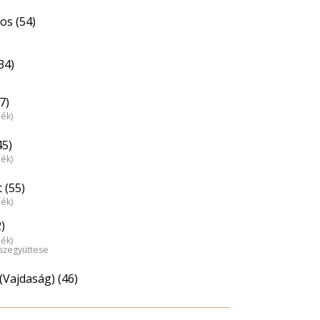
os (54)
34)
7)
dék)
45)
dék)
 (55)
dék)
)
dék)
észegyüttese
(Vajdaság) (46)