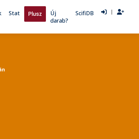
|
k
Stat
Új
ScifiDB
Plusz
darab?
án