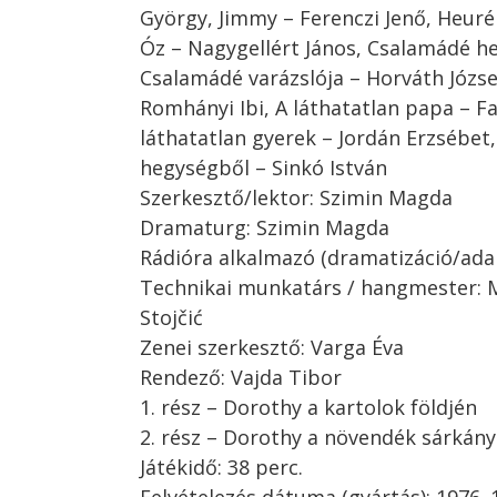
György, Jimmy – Ferenczi Jenő, Heuré
Óz – Nagygellért János, Csalamádé he
Csalamádé varázslója – Horváth Józse
Romhányi Ibi, A láthatatlan papa – F
láthatatlan gyerek – Jordán Erzsébet,
hegységből – Sinkó István
Szerkesztő/lektor: Szimin Magda
Dramaturg: Szimin Magda
Rádióra alkalmazó (dramatizáció/ada
Technikai munkatárs / hangmester: M
Stojčić
Zenei szerkesztő: Varga Éva
Rendező: Vajda Tibor
1. rész – Dorothy a kartolok földjén
2. rész – Dorothy a növendék sárkán
Játékidő: 38 perc.