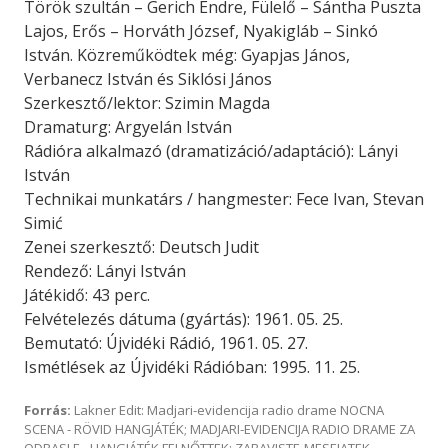
Török szultán – Gerich Endre, Fülelő – Sántha Puszta
Lajos, Erős – Horváth József, Nyakigláb – Sinkó
István. Közreműködtek még: Gyapjas János,
Verbanecz István és Siklósi János
Szerkesztő/lektor: Szimin Magda
Dramaturg: Argyelán István
Rádióra alkalmazó (dramatizáció/adaptáció): Lányi
István
Technikai munkatárs / hangmester: Fece Ivan, Stevan
Simić
Zenei szerkesztő: Deutsch Judit
Rendező: Lányi István
Játékidő: 43 perc.
Felvételezés dátuma (gyártás): 1961. 05. 25.
Bemutató: Újvidéki Rádió, 1961. 05. 27.
Ismétlések az Újvidéki Rádióban: 1995. 11. 25.
Forrás:
Lakner Edit: Madjari-evidencija radio drame NOCNA
SCENA - RÖVID HANGJÁTÉK; MADJARI-EVIDENCIJA RADIO DRAME ZA