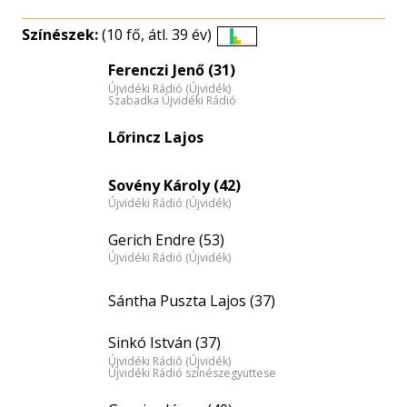
Színészek:
(10 fő, átl. 39 év)
Életkori
Ferenczi Jenő (31)
eloszlás
Újvidéki Rádió (Újvidék)
nagyítása
Szabadka Újvidéki Rádió
Lőrincz Lajos
Sovény Károly (42)
Újvidéki Rádió (Újvidék)
Gerich Endre (53)
Újvidéki Rádió (Újvidék)
Sántha Puszta Lajos (37)
Sinkó István (37)
Újvidéki Rádió (Újvidék)
Újvidéki Rádió színészegyüttese