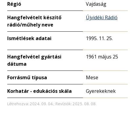
Régió
Vajdaság
Hangfelvételt készítő
Újvidéki Rádió
rádió/műhely neve
Ismétlések adatai
1995. 11. 25.
Hangfelvétel gyártási
1961 május 25
dátuma
Forrásmű típusa
Mese
Korhatár - edukációs skála
Gyerekeknek
Létrehozva: 2024. 09. 04.; Revíziók: 2025. 08. 08.