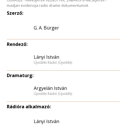
ODRASLE - HANGJÁTÉK FELNŐTTEK; ZABAVISTE-MESEJATEK -
madjari evidencija radio drame dokumentumok
Szerző:
G. A. Bürger
Rendező:
Lányi István
Újvidéki Rádió (Újvidék)
Dramaturg:
Argyelán István
Újvidéki Rádió (Újvidék)
Rádióra alkalmazó:
Lányi István