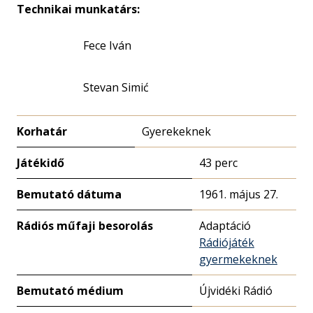
Technikai munkatárs:
Fece Iván
Stevan Simić
Korhatár
Gyerekeknek
Játékidő
43 perc
Bemutató dátuma
1961. május 27.
Rádiós műfaji besorolás
Adaptáció
Rádiójáték
gyermekeknek
Bemutató médium
Újvidéki Rádió