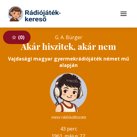
Tovább a navigációhoz
Tovább a tartalomhoz
Menü
0
G. A. Bürger
Akár hiszitek, akár nem
Vajdasági magyar gyermekrádiójáték német mű
alapján
mese rádióváltozata
43 perc
1961. május 27.