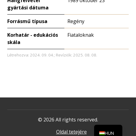
Hangfelvétel
1989 október 23
gyártási dátuma
Forrásmű típusa
Regény
Korhatár - edukációs
Fiataloknak
skála
Létrehozva: 2024. 09. 04.; Revíziók: 2025. 08. 08.
© 2026 All rights reserved.
Oldal tetejére
HUN