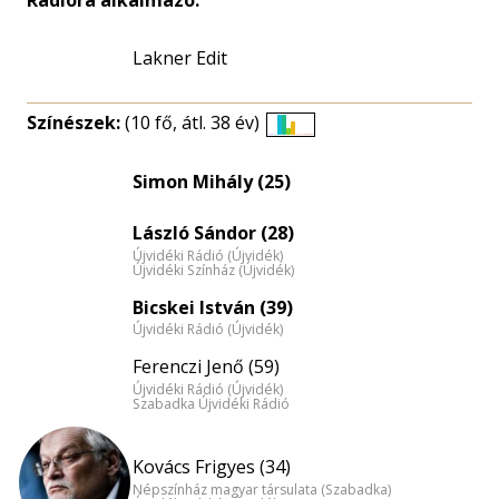
Rádióra alkalmazó:
Lakner Edit
Színészek:
(10 fő, átl. 38 év)
Életkori
eloszlás
Simon Mihály (25)
nagyítása
László Sándor (28)
Újvidéki Rádió (Újvidék)
Újvidéki Színház (Újvidék)
Bicskei István (39)
Újvidéki Rádió (Újvidék)
Ferenczi Jenő (59)
Újvidéki Rádió (Újvidék)
Szabadka Újvidéki Rádió
Kovács Frigyes (34)
Népszínház magyar társulata (Szabadka)