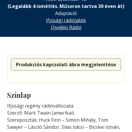
(Legalább 4 ismétlés. Műsoron tartva 30 éven át)
Adaptáció
Ifjúsági rádiójáték
Újvidéki Rádió
Produkciós kapcsolati ábra megjelenítése
Színlap
Ifjúsági regény rádióváltozata
Szerző: Mark Twain (amerikai)
Szereposztás: Huck Finn – Simon Mihály, Tom
Sawyer – László Sándor, Silas bácsi – Bicskei István,