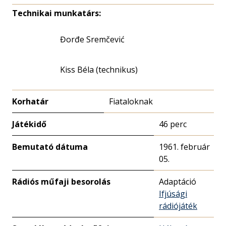
Technikai munkatárs:
Đorđe Sremčević
Kiss Béla (technikus)
Korhatár
Fiataloknak
Játékidő
46 perc
Bemutató dátuma
1961. február
05.
Rádiós műfaji besorolás
Adaptáció
Ifjúsági
rádiójáték