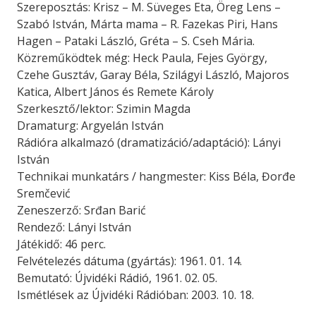
Szereposztás: Krisz – M. Süveges Eta, Öreg Lens –
Szabó István, Márta mama – R. Fazekas Piri, Hans
Hagen – Pataki László, Gréta – S. Cseh Mária.
Közreműködtek még: Heck Paula, Fejes György,
Czehe Gusztáv, Garay Béla, Szilágyi László, Majoros
Katica, Albert János és Remete Károly
Szerkesztő/lektor: Szimin Magda
Dramaturg: Argyelán István
Rádióra alkalmazó (dramatizáció/adaptáció): Lányi
István
Technikai munkatárs / hangmester: Kiss Béla, Đorđe
Sremčević
Zeneszerző: Srđan Barić
Rendező: Lányi István
Játékidő: 46 perc.
Felvételezés dátuma (gyártás): 1961. 01. 14.
Bemutató: Újvidéki Rádió, 1961. 02. 05.
Ismétlések az Újvidéki Rádióban: 2003. 10. 18.