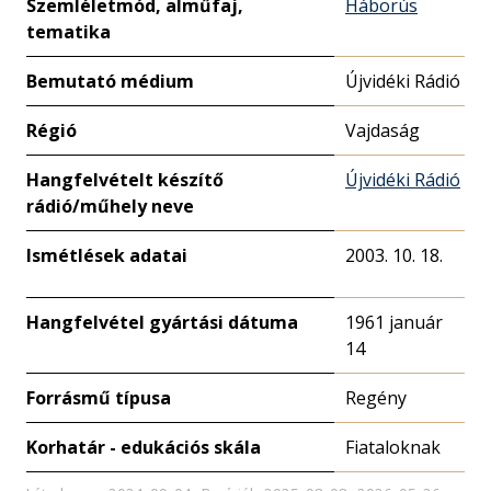
Szemléletmód, alműfaj,
Háborús
tematika
Bemutató médium
Újvidéki Rádió
Régió
Vajdaság
Hangfelvételt készítő
Újvidéki Rádió
rádió/műhely neve
Ismétlések adatai
2003. 10. 18.
Hangfelvétel gyártási dátuma
1961 január
14
Forrásmű típusa
Regény
Korhatár - edukációs skála
Fiataloknak