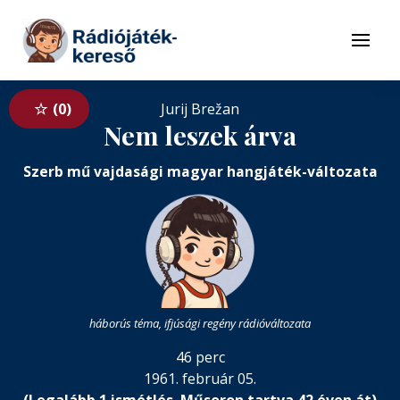
Tovább a navigációhoz
Tovább a tartalomhoz
Menü
0
Jurij Brežan
Nem leszek árva
Szerb mű vajdasági magyar hangjáték-változata
háborús téma, ifjúsági regény rádióváltozata
46 perc
1961. február 05.