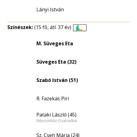
Lányi István
Színészek:
(15 fő, átl. 37 év)
Életkori
eloszlás
M. Süveges Eta
nagyítása
Süveges Eta (32)
Szabó István (51)
R. Fazekas Piri
Pataki László (45)
Népszínház (Szabadka)
Sz. Cseh Mária (24)