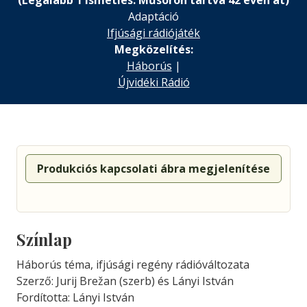
(Legalább 1 ismétlés. Műsoron tartva 42 éven át)
Adaptáció
Ifjúsági rádiójáték
Megközelítés:
Háborús
|
Újvidéki Rádió
Produkciós kapcsolati ábra megjelenítése
Színlap
Háborús téma, ifjúsági regény rádióváltozata
Szerző: Jurij Brežan (szerb) és Lányi István
Fordította: Lányi István