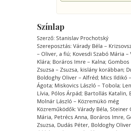
Színlap
Szerző: Stanislav Prochotský
Szereposztás: Várady Béla – Krizsovsz
– Oliver, a fiú; Kovesdi Szabó Mária 
Klára; Boráros Imre – Kalna; Gombos I
Zsuzsa – Zsuzsa, kislány korábban; D
Boldoghy Oliver – Alfréd; Mics Ildikó –
Ágota; Miskovics László – Tobola; Le
Lívia, Pólos Árpád; Bartollás Katalin, 
Molnár László – Közremükö még
Közreműködők: Várady Béla, Steiner 
Mária, Petrécs Anna, Boráros Imre, G
Zsuzsa, Dudás Péter, Boldoghy Oliver,