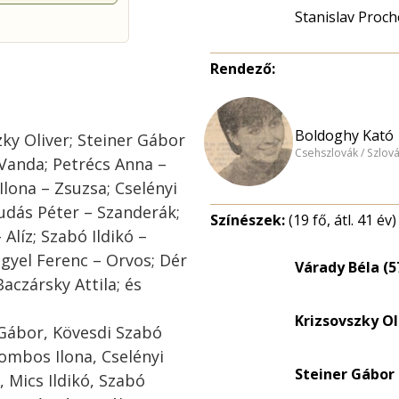
Stanislav Proch
Rendező:
Boldoghy Kató
ky Oliver; Steiner Gábor
Csehszlovák / Szlov
– Vanda; Petrécs Anna –
lona – Zsuzsa; Cselényi
udás Péter – Szanderák;
Színészek:
(19 fő, átl. 41 év)
 Alíz; Szabó Ildikó –
ngyel Ferenc – Orvos; Dér
Várady Béla (5
Baczársky Attila; és
Krizsovszky Ol
Gábor, Kövesdi Szabó
ombos Ilona, Cselényi
Steiner Gábor
 Mics Ildikó, Szabó