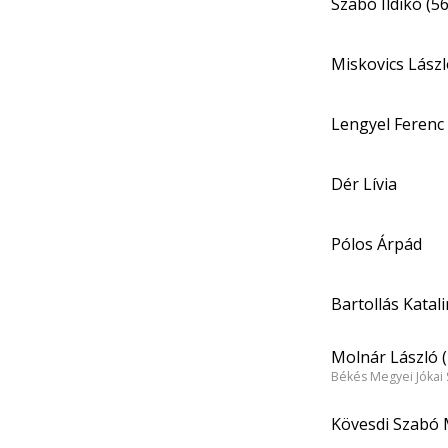
Szabó Ildikó (56
Miskovics Lász
Lengyel Ferenc 
Dér Lívia
Pólos Árpád
Bartollás Katali
Molnár László (
Békés Megyei Jókai 
Kövesdi Szabó 