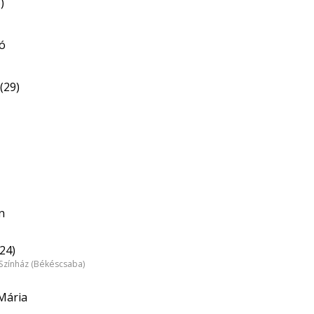
)
ló
(29)
n
24)
Színház (Békéscsaba)
Mária