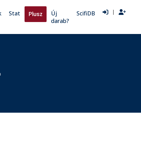
|
k
Stat
Új
ScifiDB
Plusz
darab?
a