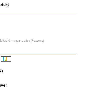
otský
ák Rádió magyar adása (Pozsony)
Életkori
eloszlás
7)
nagyítása
iver