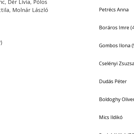
nc, Dér Lívia, Pólos
tila, Molnár László
Petrécs Anna
Boráros Imre (
)
Gombos Ilona (
Cselényi Zsuzs
Dudás Péter
Boldoghy Oliver
Mics Ildikó