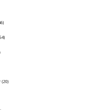
46)
54)
a
 (20)