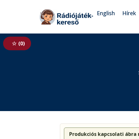
Tovább a navigációhoz
Tovább a tartalomhoz
English
Hírek
0
Produkciós kapcsolati ábra