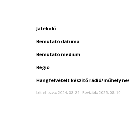
Játékidő
Bemutató dátuma
Bemutató médium
Régió
Hangfelvételt készítő rádió/műhely ne
Létrehozva: 2024. 08. 21.; Revíziók: 2025. 08. 10.