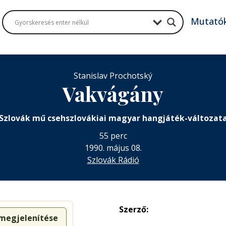
Mutató
Stanislav Prochotský
Vakvágány
Szlovák mű csehszlovákiai magyar hangjáték-változat
55 perc
1990. május 08.
Szlovák Rádió
Szerző:
 megjelenítése