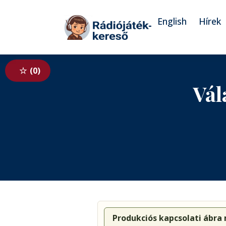
Tovább a navigációhoz
Tovább a tartalomhoz
English
Hírek
0
Vál
Produkciós kapcsolati ábra