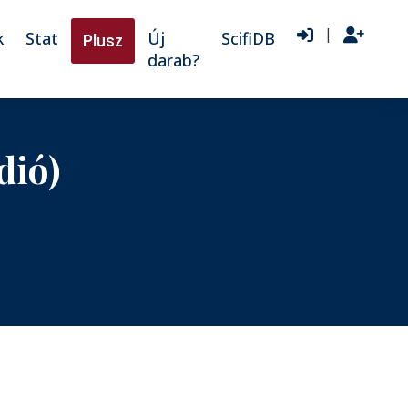
|
k
Stat
Új
ScifiDB
Plusz
darab?
dió)