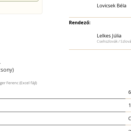
Lovicsek Béla
Rendező:
Lelkes Júlia
Csehszlovák / Szlov
.
zsony)
r Ferenc (Excel fájl)
6
1
C