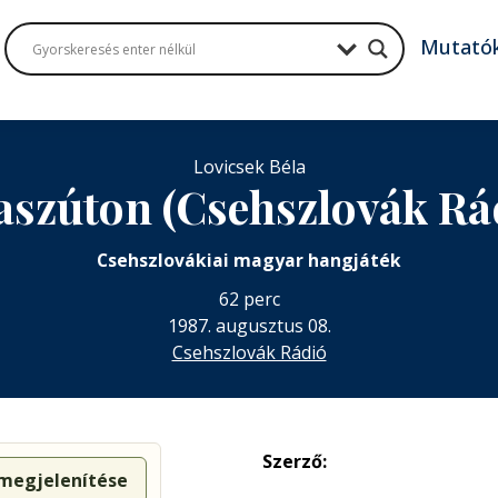
Mutató
Lovicsek Béla
aszúton (Csehszlovák Rá
Csehszlovákiai magyar hangjáték
62 perc
1987. augusztus 08.
Csehszlovák Rádió
Szerző:
 megjelenítése