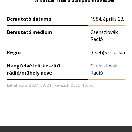
A kassai Thália Színpad művészei
Bemutató dátuma
1984. április 23.
Bemutató médium
Csehszlovák
Rádió
Régió
(Cseh)Szlovákia
Hangfelvételt készítő
Csehszlovák
rádió/műhely neve
Rádió
Létrehozva: 2024. 08. 21.; Revíziók: 2025. 10. 26.