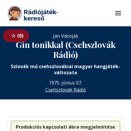
Tovább a navigációhoz
Tovább a tartalomhoz
Menü
0
Ján Vdovják
Gin tonikkal (Csehszlovák
Rádió)
Szlovák mű csehszlovákiai magyar hangjáték-
változata
1975. június 07.
Csehszlovák Rádió
Produkciós kapcsolati ábra megjelenítése