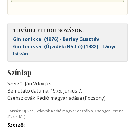
TOVÁBBI FELDOLGOZÁSOK:
Gin tonikkal (1976) - Barlay Gusztáv
Gin tonikkal (Újvidéki Rádió) (1982) - Lányi
István
Színlap
Szerző: Ján Vdovják
Bemutató dátuma: 1975. június 7.
Csehszlovák Rádió magyar adása (Pozsony)
Forrás:
Új Szó, Szlovák Rádió magyar osztálya, Csenger Ferenc
(Excel fájl)
Szerző: