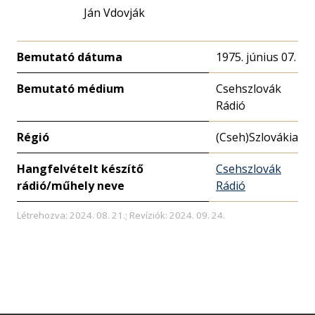
Ján Vdovják
Bemutató dátuma
1975. június 07.
Bemutató médium
Csehszlovák
Rádió
Régió
(Cseh)Szlovákia
Hangfelvételt készítő
Csehszlovák
rádió/műhely neve
Rádió
Létrehozva: 2024. 08. 21.; Revíziók: 2024. 09. 24.