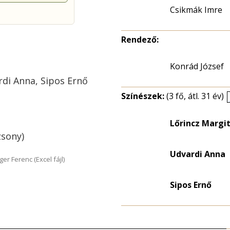
Csikmák Imre
Rendező:
Konrád József
di Anna, Sipos Ernő
Színészek:
(3 fő, átl. 31 év)
Lőrincz Margit
zsony)
Udvardi Anna
r Ferenc (Excel fájl)
Sipos Ernő