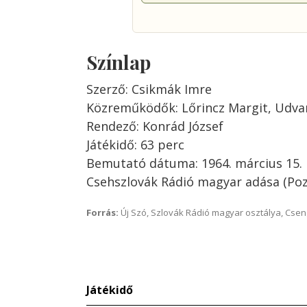
Színlap
Szerző: Csikmák Imre
Közreműködők: Lőrincz Margit, Udvar
Rendező: Konrád József
Játékidő: 63 perc
Bemutató dátuma: 1964. március 15.
Csehszlovák Rádió magyar adása (Po
Forrás:
Új Szó, Szlovák Rádió magyar osztálya, Csenge
Játékidő