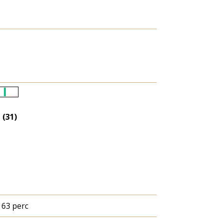
Életkori
eloszlás
 (31)
nagyítása
63 perc