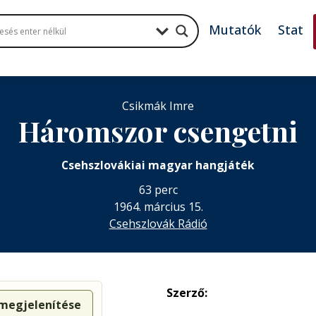
Mutatók
Stat
Csikmák Imre
Háromszor csengetni
Csehszlovákiai magyar hangjáték
63 perc
1964. március 15.
Csehszlovák Rádió
Szerző:
 megjelenítése