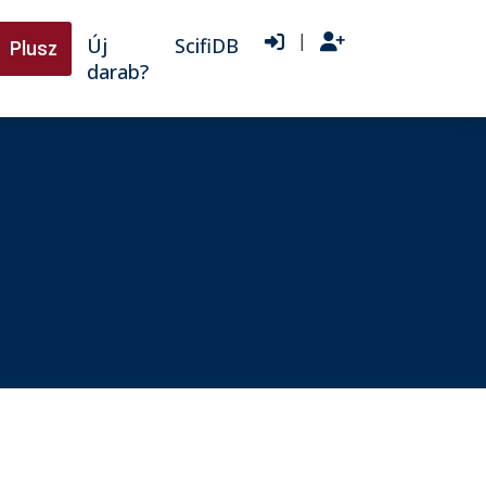
|
Új
ScifiDB
Plusz
darab?