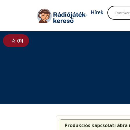
Tovább a navigációhoz
Tovább a tartalomhoz
Hírek
0
Produkciós kapcsolati ábra