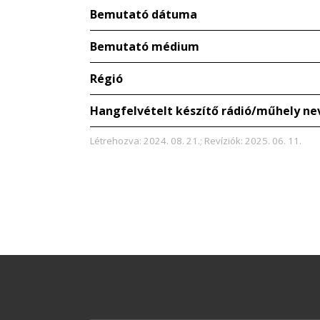
Bemutató dátuma
Bemutató médium
Régió
Hangfelvételt készítő rádió/műhely ne
Létrehozva: 2024. 08. 21.; Revíziók: 2025. 06. 11.