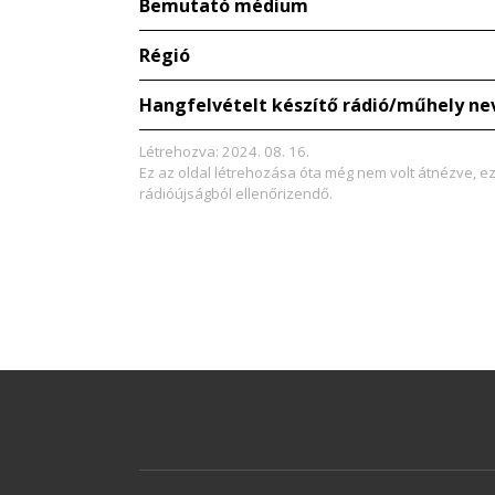
Bemutató médium
Régió
Hangfelvételt készítő rádió/műhely ne
Létrehozva: 2024. 08. 16.
Ez az oldal létrehozása óta még nem volt átnézve, e
rádióújságból ellenőrizendő.