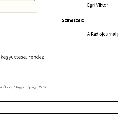
Egri Viktor
Színészek:
A Radiojournal
ékegyüttese, rendezi
ai Újság, Magyar Ujság, OSZK