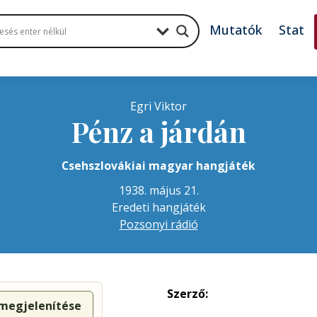
Mutatók
Stat
Egri Viktor
Pénz a járdán
Csehszlovákiai magyar hangjáték
1938. május 21.
Eredeti hangjáték
Pozsonyi rádió
Szerző:
 megjelenítése