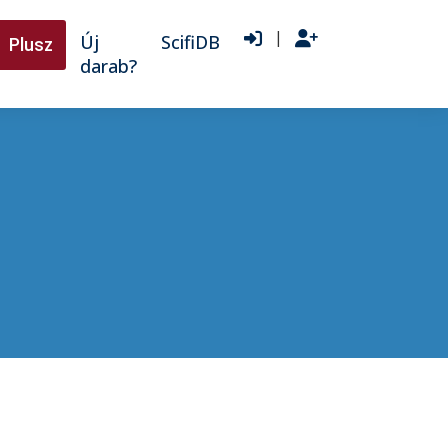
|
Új
ScifiDB
Plusz
darab?