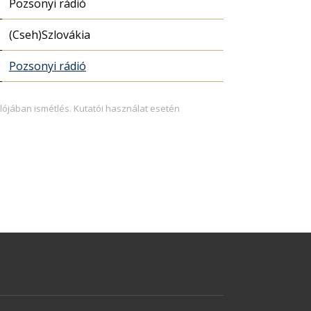
Pozsonyi rádió
(Cseh)Szlovákia
Pozsonyi rádió
lójában ismétlés. Kutatói használat esetén