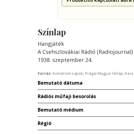
Produkciós kapcsolati ábra
Színlap
Hangjáték
A Csehszlovákiai Rádió (Radiojournal
1938. szeptember 24.
Forrás:
Komáromi Lapok, Prágai Magyar Hírlap, Kass
Bemutató dátuma
Rádiós műfaji besorolás
Bemutató médium
Régió