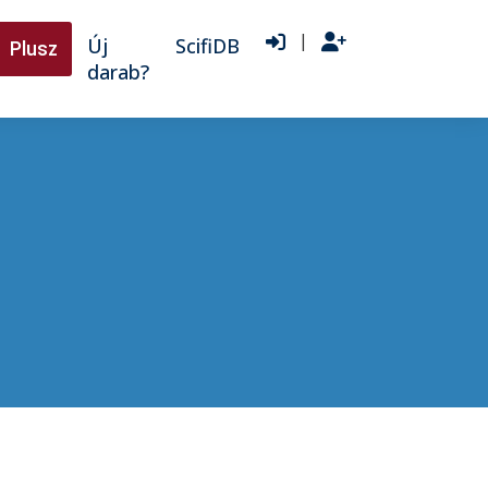
|
Új
ScifiDB
Plusz
darab?