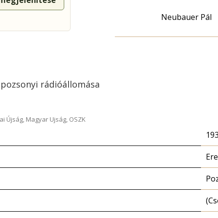
 megjelenítése
Neubauer Pál
) pozsonyi rádióállomása
ai Újság, Magyar Ujság, OSZK
193
Ere
Poz
(Cs