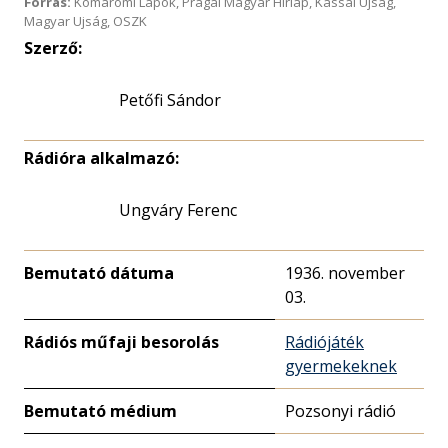
Forrás:
Komáromi Lapok, Prágai Magyar Hírlap, Kassai Újság,
Magyar Ujság, OSZK
Szerző:
Petőfi Sándor
Rádióra alkalmazó:
Ungváry Ferenc
Bemutató dátuma
1936. november
03.
Rádiós műfaji besorolás
Rádiójáték
gyermekeknek
Bemutató médium
Pozsonyi rádió