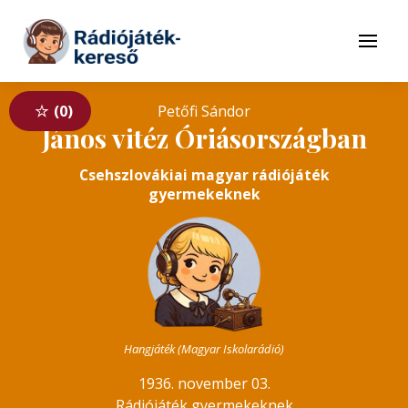
Tovább a navigációhoz
Tovább a tartalomhoz
Menü
0
Petőfi Sándor
János vitéz Óriásországban
Csehszlovákiai magyar rádiójáték
gyermekeknek
Hangjáték (Magyar Iskolarádió)
1936. november 03.
Rádiójáték gyermekeknek