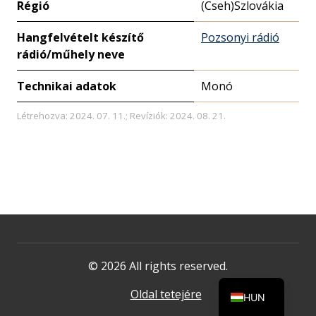
Régió
(Cseh)Szlovákia
Hangfelvételt készítő
Pozsonyi rádió
rádió/műhely neve
Technikai adatok
Monó
Létrehozva: 2024. 07. 11.; Revíziók: 2024. 08. 21.
© 2026 All rights reserved.
Oldal tetejére
HUN