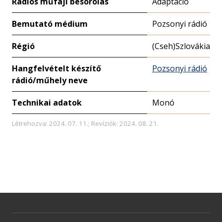
Rádiós műfaji besorolás
Adaptáció
Bemutató médium
Pozsonyi rádió
Régió
(Cseh)Szlovákia
Hangfelvételt készítő
Pozsonyi rádió
rádió/műhely neve
Technikai adatok
Monó
Létrehozva: 2024. 07. 11.; Revíziók: 2024. 08. 21.