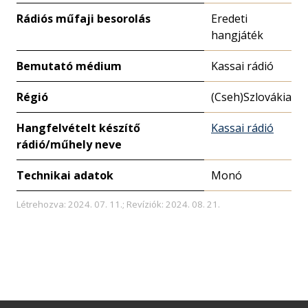
Rádiós műfaji besorolás
Eredeti
hangjáték
Bemutató médium
Kassai rádió
Régió
(Cseh)Szlovákia
Hangfelvételt készítő
Kassai rádió
rádió/műhely neve
Technikai adatok
Monó
Létrehozva: 2024. 07. 11.; Revíziók: 2024. 08. 21.