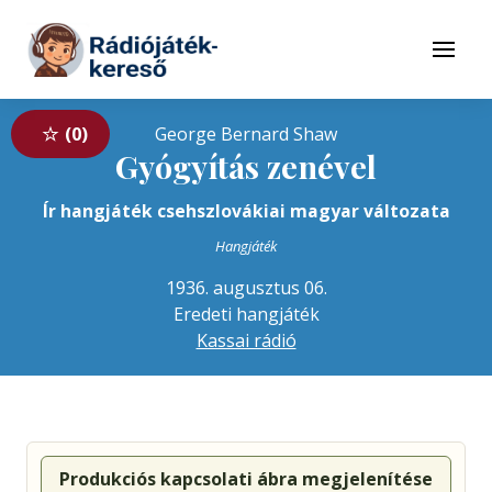
Tovább a navigációhoz
Tovább a tartalomhoz
Menü
0
George Bernard Shaw
Gyógyítás zenével
Ír hangjáték csehszlovákiai magyar változata
Hangjáték
1936. augusztus 06.
Eredeti hangjáték
Kassai rádió
Produkciós kapcsolati ábra megjelenítése