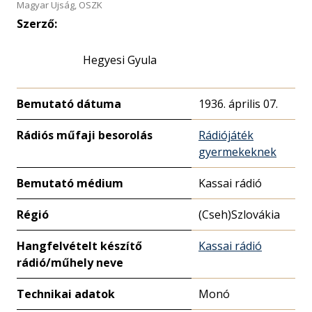
Magyar Ujság, OSZK
Szerző:
Hegyesi Gyula
Bemutató dátuma
1936. április 07.
Rádiós műfaji besorolás
Rádiójáték
gyermekeknek
Bemutató médium
Kassai rádió
Régió
(Cseh)Szlovákia
Hangfelvételt készítő
Kassai rádió
rádió/műhely neve
Technikai adatok
Monó