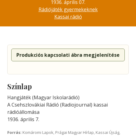
1936. április 07.
Rádiójáték gyermekeknek
Kassai rádió
Produkciós kapcsolati ábra megjelenítése
Színlap
Hangjáték (Magyar Iskolarádió)
A Csehszlovákiai Rádió (Radiojournal) kassai
rádióállomása
1936. április 7.
Forrás:
Komáromi Lapok, Prágai Magyar Hírlap, Kassai Újság,