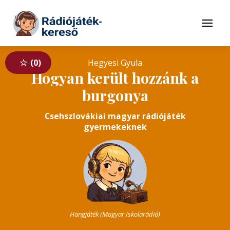
Tovább a navigációhoz
Tovább a tartalomhoz
Menü
0
Hegyesi Gyula
Hogyan került hozzánk a
burgonya
Csehszlovákiai magyar rádiójáték
gyermekeknek
Hangjáték (Magyar Iskolarádió)