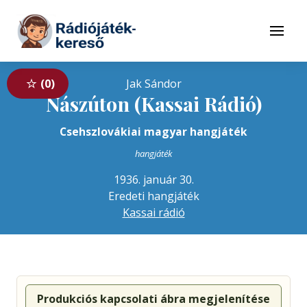
Tovább a navigációhoz
Tovább a tartalomhoz
Menü
0
Jak Sándor
Nászúton (Kassai Rádió)
Csehszlovákiai magyar hangjáték
hangjáték
1936. január 30.
Eredeti hangjáték
Kassai rádió
Produkciós kapcsolati ábra megjelenítése