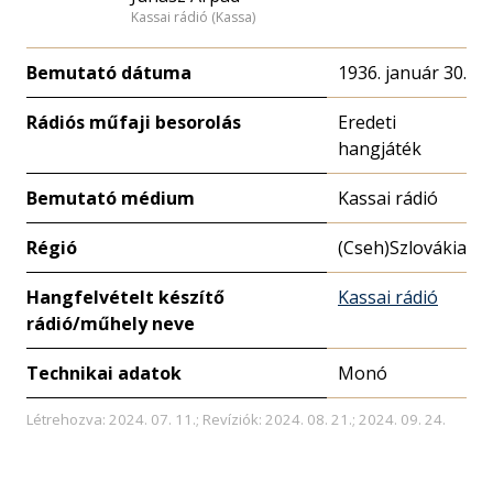
Kassai rádió (Kassa)
Bemutató dátuma
1936. január 30.
Rádiós műfaji besorolás
Eredeti
hangjáték
Bemutató médium
Kassai rádió
Régió
(Cseh)Szlovákia
Hangfelvételt készítő
Kassai rádió
rádió/műhely neve
Technikai adatok
Monó
Létrehozva: 2024. 07. 11.; Revíziók: 2024. 08. 21.; 2024. 09. 24.