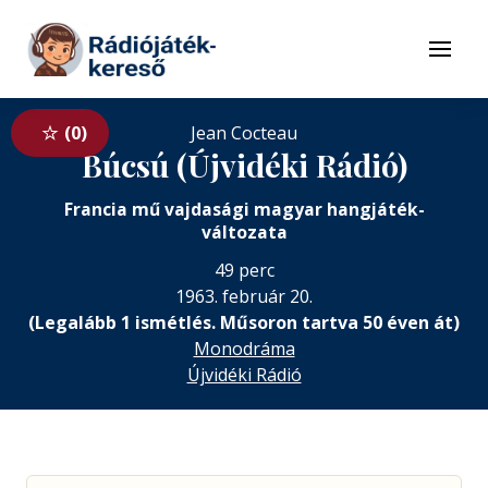
Tovább a navigációhoz
Tovább a tartalomhoz
Menü
0
Jean Cocteau
Búcsú (Újvidéki Rádió)
Francia mű vajdasági magyar hangjáték-
változata
49 perc
1963. február 20.
(Legalább 1 ismétlés. Műsoron tartva 50 éven át)
Monodráma
Újvidéki Rádió