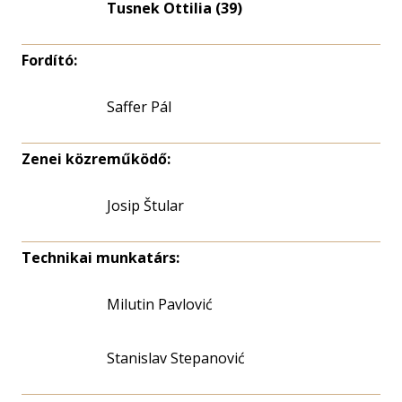
eloszlás
Tusnek Ottilia (39)
nagyítása
Fordító:
Saffer Pál
Zenei közreműködő:
Josip Štular
Technikai munkatárs:
Milutin Pavlović
Stanislav Stepanović