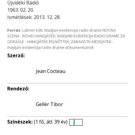
Újvidéki Rádió
1963. 02. 20.
Ismétlések: 2013. 12. 28.
Forrás:
Lakner Edit: Madjari-evidencija radio drame NOCNA
SCENA - RÖVID HANGJÁTÉK; MADJARI-EVIDENCIJA RADIO DRAME ZA
ODRASLE - HANGJÁTÉK FELNŐTTEK; ZABAVISTE-MESEJATEK -
madjari evidencija radio drame dokumentumok
Szerző:
Jean Cocteau
Rendező:
Gellér Tibor
Színészek:
(1 fő, átl. 39 év)
Életkori