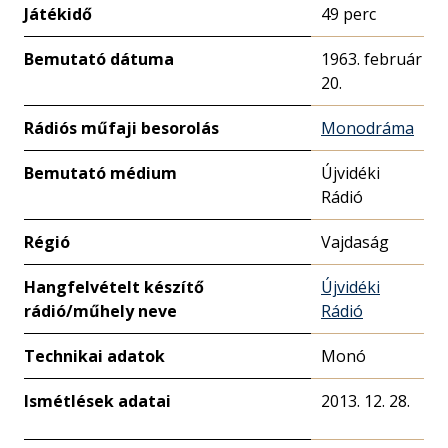
Játékidő
49 perc
Bemutató dátuma
1963. február
20.
Rádiós műfaji besorolás
Monodráma
Bemutató médium
Újvidéki
Rádió
Régió
Vajdaság
Hangfelvételt készítő
Újvidéki
rádió/műhely neve
Rádió
Technikai adatok
Monó
Ismétlések adatai
2013. 12. 28.