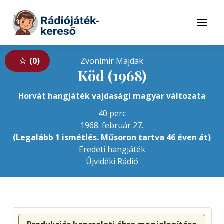
Tovább a navigációhoz
Tovább a tartalomhoz
Menü
0
Zvonimir Majdak
Köd (1968)
Horvát hangjáték vajdasági magyar változata
40 perc
1968. február 27.
(Legalább 1 ismétlés. Műsoron tartva 46 éven át)
Eredeti hangjáték
Újvidéki Rádió