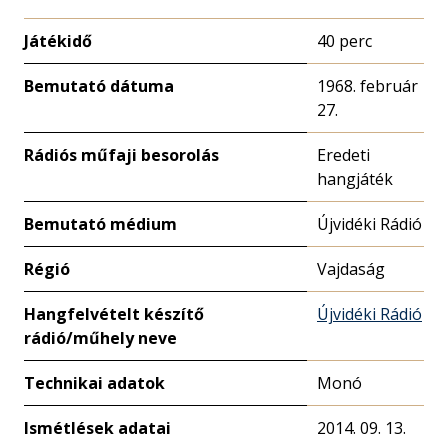
Játékidő
40 perc
Bemutató dátuma
1968. február
27.
Rádiós műfaji besorolás
Eredeti
hangjáték
Bemutató médium
Újvidéki Rádió
Régió
Vajdaság
Hangfelvételt készítő
Újvidéki Rádió
rádió/műhely neve
Technikai adatok
Monó
Ismétlések adatai
2014. 09. 13.