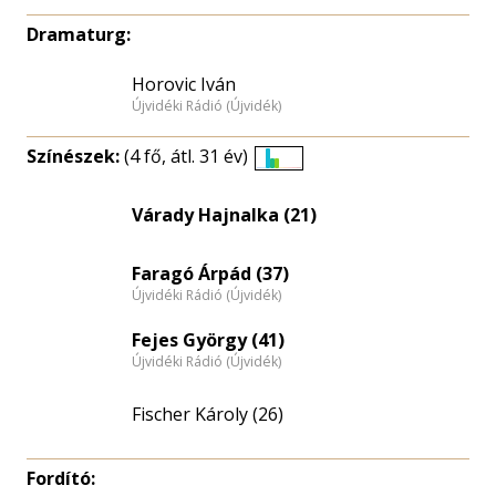
Dramaturg:
Horovic Iván
Újvidéki Rádió (Újvidék)
Színészek:
(4 fő, átl. 31 év)
Életkori
eloszlás
Várady Hajnalka (21)
nagyítása
Faragó Árpád (37)
Újvidéki Rádió (Újvidék)
Fejes György (41)
Újvidéki Rádió (Újvidék)
Fischer Károly (26)
Fordító: