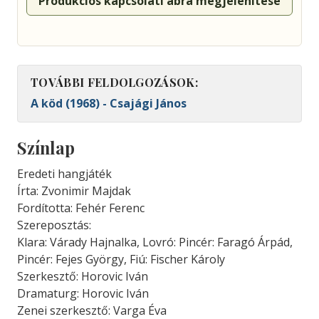
Produkciós kapcsolati ábra megjelenítése
TOVÁBBI FELDOLGOZÁSOK:
A köd (1968) - Csajági János
Színlap
Eredeti hangjáték
Írta: Zvonimir Majdak
Fordította: Fehér Ferenc
Szereposztás:
Klara: Várady Hajnalka, Lovró: Pincér: Faragó Árpád,
Pincér: Fejes György, Fiú: Fischer Károly
Szerkesztő: Horovic Iván
Dramaturg: Horovic Iván
Zenei szerkesztő: Varga Éva