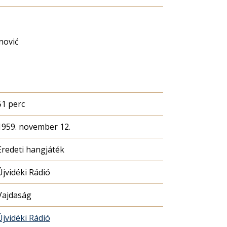
nović
51 perc
1959. november 12.
Eredeti hangjáték
Újvidéki Rádió
Vajdaság
Újvidéki Rádió