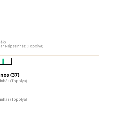
dék)
yar Népszínház (Topolya)
Életkori
eloszlás
nos (37)
ínház (Topolya)
nagyítása
ínház (Topolya)