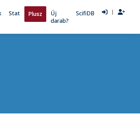
|
k
Stat
Új
ScifiDB
Plusz
darab?