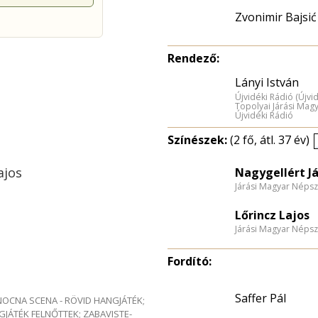
Zvonimir Bajsić
Rendező:
Lányi István
Újvidéki Rádió (Újvi
Topolyai Járási Mag
Újvidéki Rádió
Színészek:
(2 fő, átl. 37 év)
ajos
Nagygellért Já
Járási Magyar Népsz
Lőrincz Lajos
Járási Magyar Népsz
Fordító:
Saffer Pál
e NOCNA SCENA - RÖVID HANGJÁTÉK;
GJÁTÉK FELNŐTTEK; ZABAVISTE-