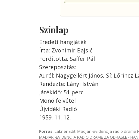
Színlap
Eredeti hangjáték
Írta: Zvonimir Bajsić
Fordította: Saffer Pál
Szereposztás:
Aurél: Nagygellért János, Sí: Lőrincz L
Rendezte: Lányi István
Játékidő: 51 perc
Monó felvétel
Újvidéki Rádió
1959. 11. 12.
Forrás:
Lakner Edit: Madjari-evidencija radio dram
MADJARI-EVIDENCIJA RADIO DRAME ZA ODRASLE - HAN