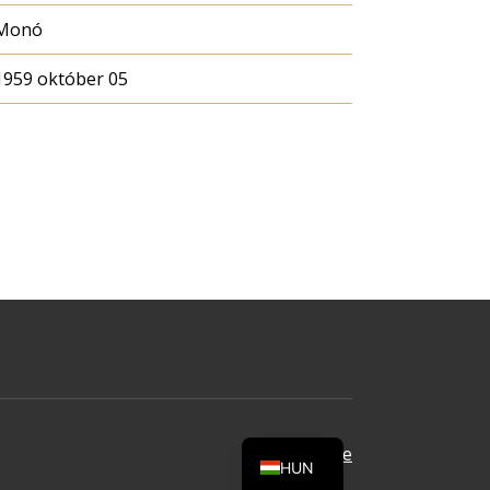
Monó
1959 október 05
Oldal tetejére
HUN