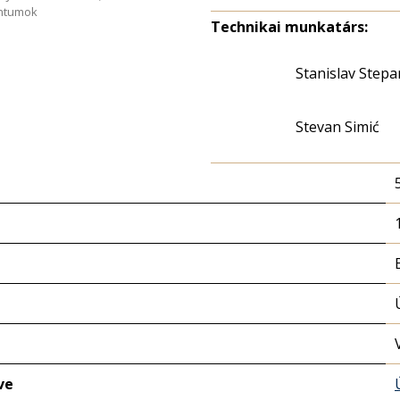
entumok
Technikai munkatárs:
Stanislav Stepa
Stevan Simić
ve