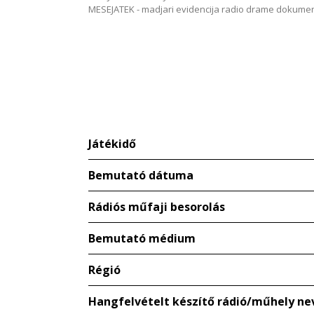
MESEJATEK - madjari evidencija radio drame dokum
Játékidő
Bemutató dátuma
Rádiós műfaji besorolás
Bemutató médium
Régió
Hangfelvételt készítő rádió/műhely ne