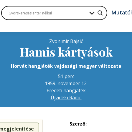
Mutató
Zvonimir Bajsić
Hamis kártyások
Horvát hangjáték vajdasági magyar változata
51 perc
1959. november 12.
Eredeti hangjáték
Újvidéki Rádió
Szerző:
 megjelenítése