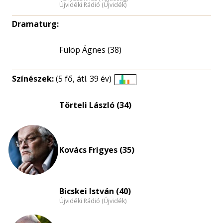
Újvidéki Rádió (Újvidék)
Dramaturg:
Fülöp Ágnes (38)
Színészek:
(5 fő, átl. 39 év)
Életkori
eloszlás
Törteli László (34)
nagyítása
Kovács Frigyes (35)
Bicskei István (40)
Újvidéki Rádió (Újvidék)