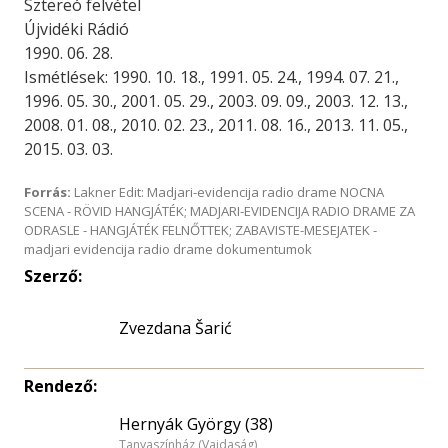
Sztereó felvétel
Újvidéki Rádió
1990. 06. 28.
Ismétlések: 1990. 10. 18., 1991. 05. 24., 1994. 07. 21.,
1996. 05. 30., 2001. 05. 29., 2003. 09. 09., 2003. 12. 13.,
2008. 01. 08., 2010. 02. 23., 2011. 08. 16., 2013. 11. 05.,
2015. 03. 03.
Forrás:
Lakner Edit: Madjari-evidencija radio drame NOCNA
SCENA - RÖVID HANGJÁTÉK; MADJARI-EVIDENCIJA RADIO DRAME ZA
ODRASLE - HANGJÁTÉK FELNŐTTEK; ZABAVISTE-MESEJATEK -
madjari evidencija radio drame dokumentumok
Szerző:
Zvezdana Šarić
Rendező:
Hernyák György (38)
Tanyaszínház (Vajdaság)