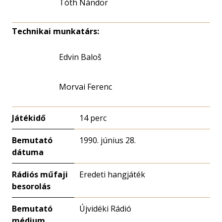
Tóth Nándor
Technikai munkatárs:
Edvin Baloš
Morvai Ferenc
Játékidő
14 perc
Bemutató
1990. június 28.
dátuma
Rádiós műfaji
Eredeti hangjáték
besorolás
Bemutató
Újvidéki Rádió
médium