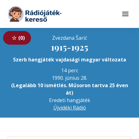
Tovább a navigációhoz
Tovább a tartalomhoz
Menü
0
Zvezdana Šarić
1915-1925
Szerb hangjáték vajdasági magyar változata
14 perc
1990. június 28.
(Legalább 10 ismétlés. Műsoron tartva 25 éven
át)
Eredeti hangjáték
Újvidéki Rádió