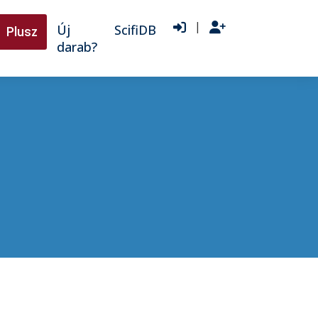
|
Új
ScifiDB
Plusz
darab?