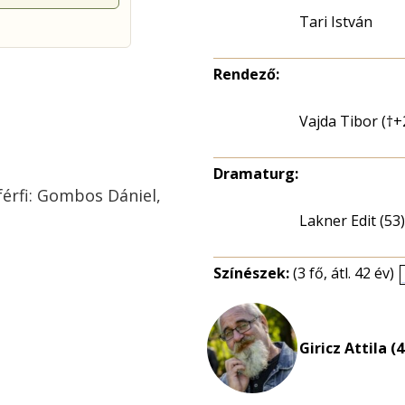
Tari István
Rendező:
Vajda Tibor (†+
Dramaturg:
 férfi: Gombos Dániel,
Lakner Edit (53)
Színészek:
(3 fő, átl. 42 év)
Giricz Attila (4