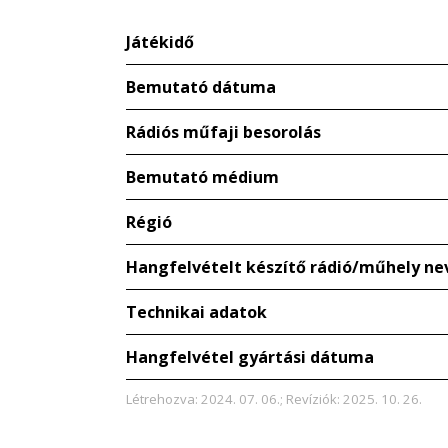
Játékidő
Bemutató dátuma
Rádiós műfaji besorolás
Bemutató médium
Régió
Hangfelvételt készítő rádió/műhely ne
Technikai adatok
Hangfelvétel gyártási dátuma
Létrehozva: 2024. 07. 06.; Revíziók: 2025. 10. 26.