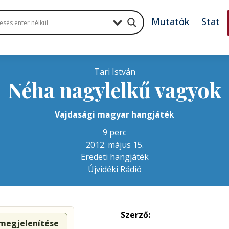
Mutatók
Stat
Tari István
Néha nagylelkű vagyok
Vajdasági magyar hangjáték
9 perc
2012. május 15.
Eredeti hangjáték
Újvidéki Rádió
Szerző:
 megjelenítése