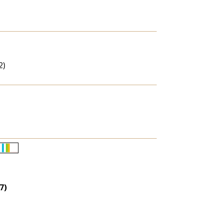
2)
Életkori
eloszlás
nagyítása
7)