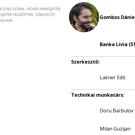
e NOCNA SCENA - RÖVID HANGJÁTÉK;
GJÁTÉK FELNŐTTEK; ZABAVISTE-
Gombos Dániel
entumok
Banka Lívia (5
Szerkesztő:
Lakner Edit
Technikai munkatárs:
Doru Barbulov
Milan Guzijan