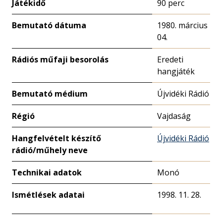
Játékidő
90 perc
Bemutató dátuma
1980. március
04.
Rádiós műfaji besorolás
Eredeti
hangjáték
Bemutató médium
Újvidéki Rádió
Régió
Vajdaság
Hangfelvételt készítő
Újvidéki Rádió
rádió/műhely neve
Technikai adatok
Monó
Ismétlések adatai
1998. 11. 28.