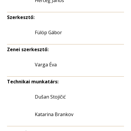
Herceg János
Szerkesztő:
Fülöp Gábor
Zenei szerkesztő:
Varga Éva
Technikai munkatárs:
Dušan Stojičić
Katarina Brankov