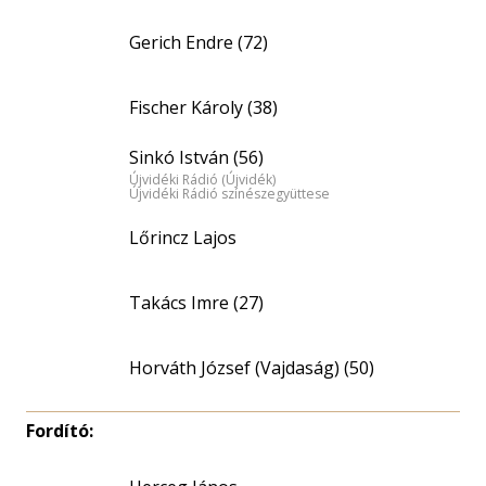
Gerich Endre (72)
Fischer Károly (38)
Sinkó István (56)
Újvidéki Rádió (Újvidék)
Újvidéki Rádió színészegyüttese
Lőrincz Lajos
Takács Imre (27)
Horváth József (Vajdaság) (50)
Fordító: