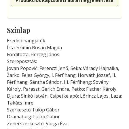
Produkciós kapcsolati ábra megjelenítése
Színlap
Eredeti hangjáték
Írta: Szimin Bosán Magda
Fordította: Herceg János
Szereposztás:
Jovan Popović: Ferenczi Jenő, Seka: Várady Hajnalka,
Žarko: Fejes György, I. Férfihang: Horváth József, II.
Férfihang: Sántha Sándor, III. Férfihang: Sovény
Károly, Paraszt: Gerich Endre, Petko: Fischer Károly,
Djura: Sinkó István, Csipetke apó: Lőrincz Lajos, Laza:
Takács Imre
Szerkesztő: Fülöp Gábor
Dramaturg: Fülöp Gábor
Zenei szerkesztő: Varga Éva