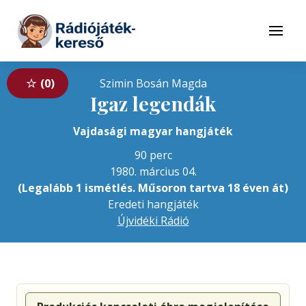
Tovább a navigációhoz
Tovább a tartalomhoz
Menü
0
Szimin Bosán Magda
Igaz legendák
Vajdasági magyar hangjáték
90 perc
1980. március 04.
(Legalább 1 ismétlés. Műsoron tartva 18 éven át)
Eredeti hangjáték
Újvidéki Rádió