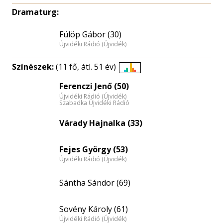
Dramaturg:
Fülöp Gábor (30)
Újvidéki Rádió (Újvidék)
Színészek:
(11 fő, átl. 51 év)
Életkori
Ferenczi Jenő (50)
eloszlás
Újvidéki Rádió (Újvidék)
nagyítása
Szabadka Újvidéki Rádió
Várady Hajnalka (33)
Fejes György (53)
Újvidéki Rádió (Újvidék)
Sántha Sándor (69)
Sovény Károly (61)
Újvidéki Rádió (Újvidék)