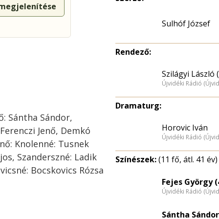
 megjelenítése
Sulhóf József
Rendező:
Szilágyi László 
Újvidéki Rádió (Újvi
Dramaturg:
tő: Sántha Sándor,
Horovic Iván
: Ferenczi Jenő, Demkó
Újvidéki Rádió (Újvi
nő: Knolenné: Tusnek
jos, Szanderszné: Ladik
Színészek:
(11 fő, átl. 41 év)
ovicsné: Bocskovics Rózsa
Fejes György (
Újvidéki Rádió (Újvi
Sántha Sándor