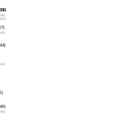
38)
dék)
ádió
37)
dék)
44)
dék)
6)
49)
dék)