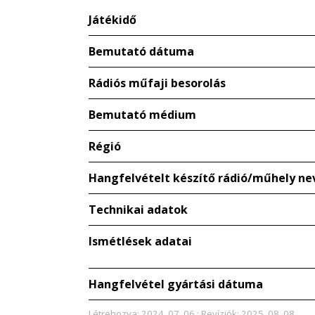
Játékidő
Bemutató dátuma
Rádiós műfaji besorolás
Bemutató médium
Régió
Hangfelvételt készítő rádió/műhely ne
Technikai adatok
Ismétlések adatai
Hangfelvétel gyártási dátuma
Létrehozva: 2024. 07. 06.; Revíziók: 2025. 08. 08.