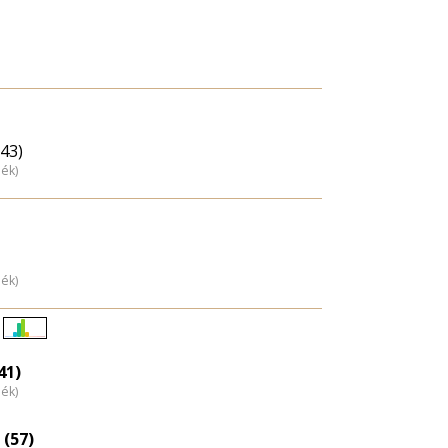
(43)
dék)
dék)
Életkori
eloszlás
41)
dék)
nagyítása
 (57)