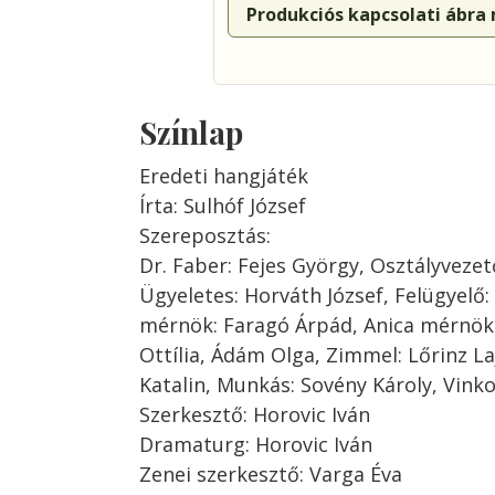
Produkciós kapcsolati ábra
Színlap
Eredeti hangjáték
Írta: Sulhóf József
Szereposztás:
Dr. Faber: Fejes György, Osztályveze
Ügyeletes: Horváth József, Felügyelő
mérnök: Faragó Árpád, Anica mérnök
Ottília, Ádám Olga, Zimmel: Lőrinz La
Katalin, Munkás: Sovény Károly, Vink
Szerkesztő: Horovic Iván
Dramaturg: Horovic Iván
Zenei szerkesztő: Varga Éva