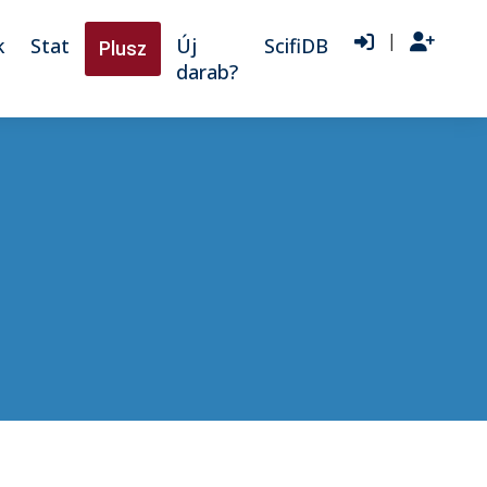
|
k
Stat
Új
ScifiDB
Plusz
darab?