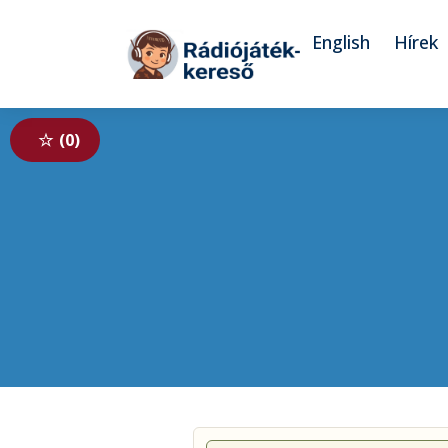
Tovább a navigációhoz
Tovább a tartalomhoz
English
Hírek
0