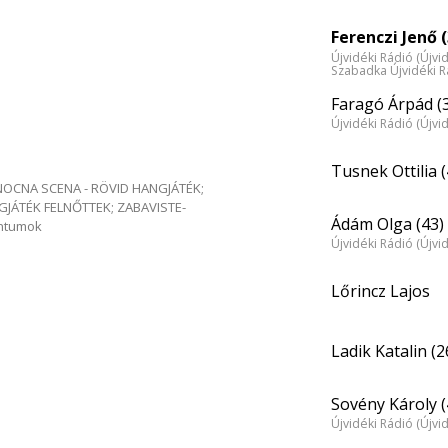
Ferenczi Jenő (
Újvidéki Rádió (Újvi
Szabadka Újvidéki R
Faragó Árpád (
Újvidéki Rádió (Újvi
Tusnek Ottilia (
e NOCNA SCENA - RÖVID HANGJÁTÉK;
GJÁTÉK FELNŐTTEK; ZABAVISTE-
Ádám Olga (43)
entumok
Újvidéki Rádió (Újvi
Lőrincz Lajos
Ladik Katalin (2
Sovény Károly (
Újvidéki Rádió (Újvi