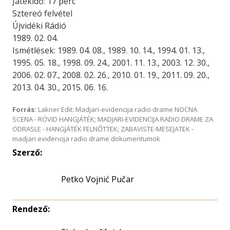
Játékidő: 17 perc
Sztereó felvétel
Újvidéki Rádió
1989. 02. 04.
Ismétlések: 1989. 04. 08., 1989. 10. 14., 1994. 01. 13.,
1995. 05. 18., 1998. 09. 24., 2001. 11. 13., 2003. 12. 30.,
2006. 02. 07., 2008. 02. 26., 2010. 01. 19., 2011. 09. 20.,
2013. 04. 30., 2015. 06. 16.
Forrás:
Lakner Edit: Madjari-evidencija radio drame NOCNA
SCENA - RÖVID HANGJÁTÉK; MADJARI-EVIDENCIJA RADIO DRAME ZA
ODRASLE - HANGJÁTÉK FELNŐTTEK; ZABAVISTE-MESEJATEK -
madjari evidencija radio drame dokumentumok
Szerző:
Petko Vojnić Pučar
Rendező: