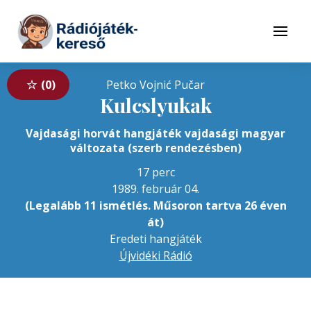
Tovább a navigációhoz
Tovább a tartalomhoz
Menü
0
Petko Vojnić Pučar
Kulcslyukak
Vajdasági horvát hangjáték vajdasági magyar
változata (szerb rendezésben)
17 perc
1989. február 04.
(Legalább 11 ismétlés. Műsoron tartva 26 éven
át)
Eredeti hangjáték
Újvidéki Rádió