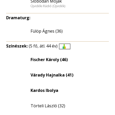
Slobodan Mojak
Újvidéki Rádió (Újvidék)
Dramaturg:
Fülöp Ágnes (36)
Színészek:
(5 fő, átl. 44 év)
Életkori
eloszlás
Fischer Károly (46)
nagyítása
Várady Hajnalka (41)
Kardos Ibolya
Törteli László (32)