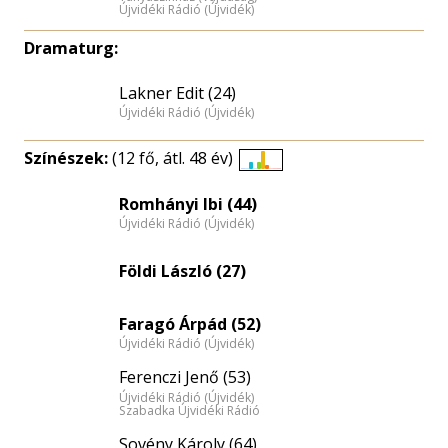
Újvidéki Rádió (Újvidék)
Dramaturg:
Lakner Edit (24)
Újvidéki Rádió (Újvidék)
Színészek:
(12 fő, átl. 48 év)
Életkori
eloszlás
Romhányi Ibi (44)
Újvidéki Rádió (Újvidék)
nagyítása
Földi László (27)
Faragó Árpád (52)
Újvidéki Rádió (Újvidék)
Ferenczi Jenő (53)
Újvidéki Rádió (Újvidék)
Szabadka Újvidéki Rádió
Sovény Károly (64)