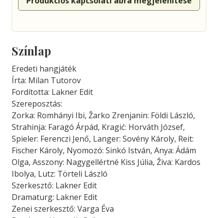
Produkciós kapcsolati ábra megjelenítése
Színlap
Eredeti hangjáték
Írta: Milan Tutorov
Fordította: Lakner Edit
Szereposztás:
Zorka: Romhányi Ibi, Žarko Zrenjanin: Földi László,
Strahinja: Faragó Árpád, Kragić: Horváth József,
Spieler: Ferenczi Jenő, Langer: Sovény Károly, Reit:
Fischer Károly, Nyomozó: Sinkó István, Anya: Ádám
Olga, Asszony: Nagygellértné Kiss Júlia, Živa: Kardos
Ibolya, Lutz: Törteli László
Szerkesztő: Lakner Edit
Dramaturg: Lakner Edit
Zenei szerkesztő: Varga Éva