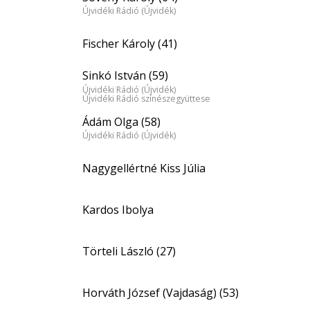
Újvidéki Rádió (Újvidék)
Fischer Károly (41)
Sinkó István (59)
Újvidéki Rádió (Újvidék)
Újvidéki Rádió színészegyüttese
Ádám Olga (58)
Újvidéki Rádió (Újvidék)
Nagygellértné Kiss Júlia
Kardos Ibolya
Törteli László (27)
Horváth József (Vajdaság) (53)