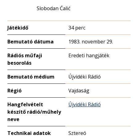
Slobodan Ćalić
Játékidő
34 perc
Bemutató dátuma
1983. november 29.
Rádiós műfaji
Eredeti hangjáték
besorolás
Bemutató médium
Újvidéki Rádió
Régió
Vajdaság
Hangfelvételt
Újvidéki Rádió
készítő rádió/műhely
neve
Technikai adatok
Sztereó