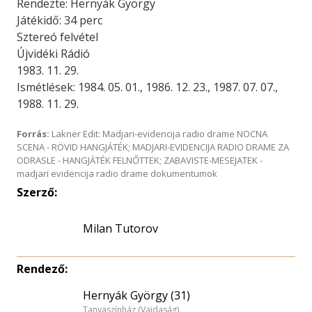
Rendezte: Hernyák György
Játékidő: 34 perc
Sztereó felvétel
Újvidéki Rádió
1983. 11. 29.
Ismétlések: 1984. 05. 01., 1986. 12. 23., 1987. 07. 07.,
1988. 11. 29.
Forrás:
Lakner Edit: Madjari-evidencija radio drame NOCNA
SCENA - RÖVID HANGJÁTÉK; MADJARI-EVIDENCIJA RADIO DRAME ZA
ODRASLE - HANGJÁTÉK FELNŐTTEK; ZABAVISTE-MESEJATEK -
madjari evidencija radio drame dokumentumok
Szerző:
Milan Tutorov
Rendező:
Hernyák György (31)
Tanyaszínház (Vajdaság)