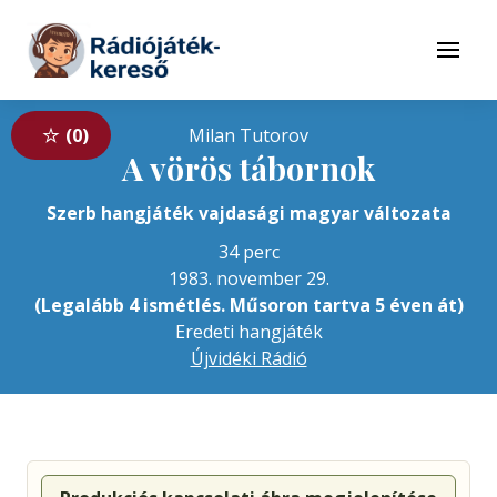
Tovább a navigációhoz
Tovább a tartalomhoz
Menü
0
Milan Tutorov
A vörös tábornok
Szerb hangjáték vajdasági magyar változata
34 perc
1983. november 29.
(Legalább 4 ismétlés. Műsoron tartva 5 éven át)
Eredeti hangjáték
Újvidéki Rádió