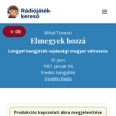
Tovább a navigációhoz
Tovább a tartalomhoz
Menü
0
Mihal Tonecki
Elmegyek hozzá
Lengyel hangjáték vajdasági magyar változata
41 perc
1961. január 04.
Eredeti hangjáték
Újvidéki Rádió
Produkciós kapcsolati ábra megjelenítése