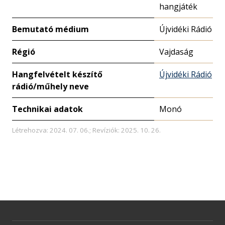
hangjáték
Bemutató médium
Újvidéki Rádió
Régió
Vajdaság
Hangfelvételt készítő
Újvidéki Rádió
rádió/műhely neve
Technikai adatok
Monó
Létrehozva: 2024. 07. 06.; Revíziók: 2025. 10. 26.