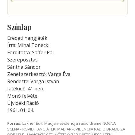
Színlap
Eredeti hangjáték
Írta: Mihal Tonecki
Fordította: Saffer Pál
Szereposztás:
Sántha Sándor
Zenei szerkesztő: Varga Éva
Rendezte: Varga István
Játékidő: 41 perc
Monó felvétel
Újvidéki Rádió
1961. 01. 04.
Forrás:
Lakner Edit: Madjari-evidencija radio drame NOCNA
SCENA - RÖVID HANGJÁTÉK; MADJARI-EVIDENCIJA RADIO DRAME ZA
ODRASLE - HANGJÁTÉK FELNŐTTEK; ZABAVISTE-MESEJATEK -