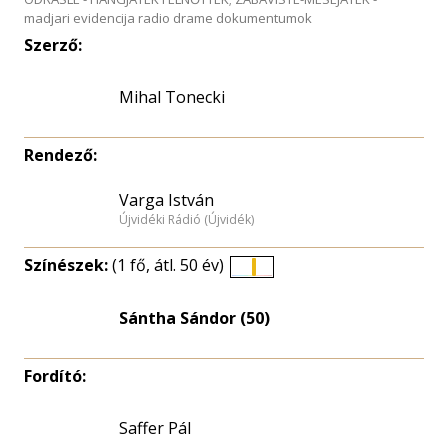
madjari evidencija radio drame dokumentumok
Szerző:
Mihal Tonecki
Rendező:
Varga István
Újvidéki Rádió (Újvidék)
Színészek:
(1 fő, átl. 50 év)
Életkori
eloszlás
Sántha Sándor (50)
nagyítása
Fordító:
Saffer Pál