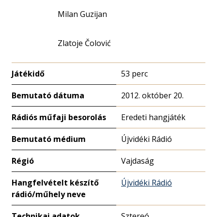
Milan Guzijan
Zlatoje Čolović
Játékidő
53 perc
Bemutató dátuma
2012. október 20.
Rádiós műfaji besorolás
Eredeti hangjáték
Bemutató médium
Újvidéki Rádió
Régió
Vajdaság
Hangfelvételt készítő
Újvidéki Rádió
rádió/műhely neve
Technikai adatok
Sztereó