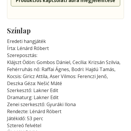
Produkciós kapcsolati ábra megjelenítése
Színlap
Eredeti hangjáték
Írta: Lénárd Róbert
Szereposztás:
Klájszt Ödön: Gombos Dániel, Cecília: Krizsán Szilvia,
Fehérruhás nő: Raffai Ágnes, Bodri: Hajdú Tamás,
Kocsis: Giricz Attila, Aser Vilmos: Ferenczi Jenő,
Deszka Géza: Nešić Máté
Szerkesztő: Lakner Edit
Dramaturg: Lakner Edit
Zenei szerkesztő: Gyuráki Ilona
Rendezte: Lénárd Róbert
Játékidő: 53 perc
Sztereó felvétel