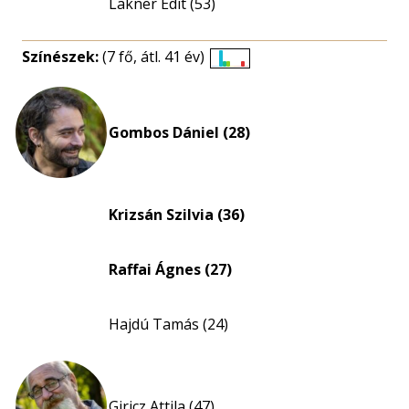
Lakner Edit (53)
Színészek:
(7 fő, átl. 41 év)
Életkori
eloszlás
nagyítása
Gombos Dániel (28)
Krizsán Szilvia (36)
Raffai Ágnes (27)
Hajdú Tamás (24)
Giricz Attila (47)