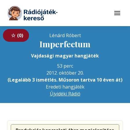
Tovább a navigációhoz
Tovább a tartalomhoz
Menü
0
Lénárd Róbert
Imperfectum
Vajdasági magyar hangjáték
53 perc
2012. október 20.
(Legalább 3 ismétlés. Műsoron tartva 10 éven át)
Eredeti hangjáték
Újvidéki Rádió