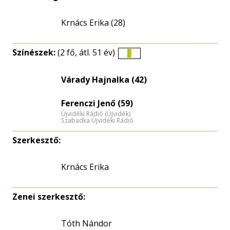
Krnács Erika (28)
Színészek:
(2 fő, átl. 51 év)
Életkori
eloszlás
Várady Hajnalka (42)
nagyítása
Ferenczi Jenő (59)
Újvidéki Rádió (Újvidék)
Szabadka Újvidéki Rádió
Szerkesztő:
Krnács Erika
Zenei szerkesztő:
Tóth Nándor