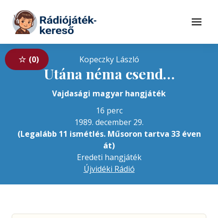
Tovább a navigációhoz
Tovább a tartalomhoz
Menü
0
Kopeczky László
Utána néma csend…
Vajdasági magyar hangjáték
16 perc
1989. december 29.
(Legalább 11 ismétlés. Műsoron tartva 33 éven
át)
Eredeti hangjáték
Újvidéki Rádió