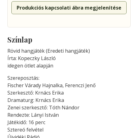
Produkciós kapcsolati ábra megjelenítése
Színlap
Rövid hangjáték (Eredeti hangjáték)
Írta: Kopeczky László
idegen ötlet alapján
Szereposztás:
Fischer Várady Hajnalka, Ferenczi Jenő
Szerkesztő: Krnács Erika
Dramaturg: Krnács Erika
Zenei szerkesztő: Tóth Nándor
Rendezte: Lányi István
Játékidő: 16 perc
Sztereó felvétel
Újvidéki Rádió