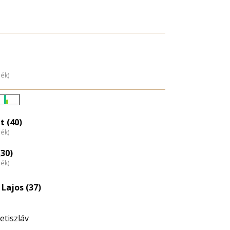
dék)
Életkori
eloszlás
t (40)
dék)
nagyítása
30)
dék)
Lajos (37)
etiszláv