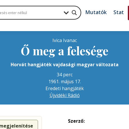
Mutatók
Stat
Ivica Ivanac
Ő meg a felesége
Horvát hangjáték vajdasági magyar változata
34 perc
1961. május 17.
Eredeti hangjáték
Újvidéki Rádió
Szerző:
 megjelenítése