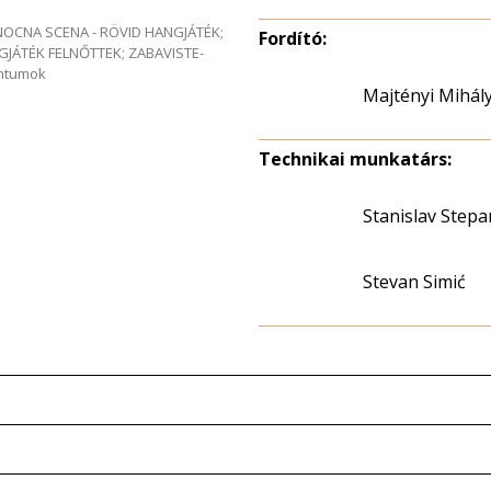
e NOCNA SCENA - RÖVID HANGJÁTÉK;
Fordító:
GJÁTÉK FELNŐTTEK; ZABAVISTE-
entumok
Majtényi Mihál
Technikai munkatárs:
Stanislav Stepa
Stevan Simić