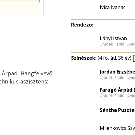
Ivica Ivanac
Rendező:
Lányi István
Újvidéki Rádió (Újvi
Színészek:
(4 fő, átl. 36 év)
Jordán Erzsébe
ó Árpád, Hangfelvevő:
Újvidéki Rádió (Újvi
hnikus aszisztens:
Faragó Árpád (
Újvidéki Rádió (Újvi
Sántha Puszta 
Milenkovics Szv