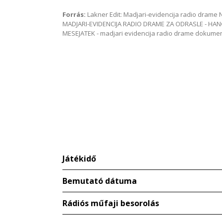
Forrás:
Lakner Edit: Madjari-evidencija radio dram
MADJARI-EVIDENCIJA RADIO DRAME ZA ODRASLE - HAN
MESEJATEK - madjari evidencija radio drame dokum
Játékidő
Bemutató dátuma
Rádiós műfaji besorolás