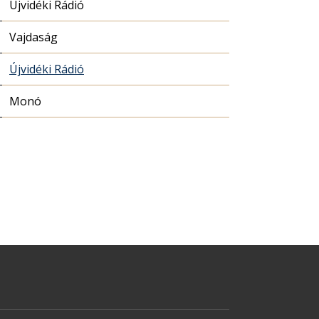
Újvidéki Rádió
Vajdaság
Újvidéki Rádió
Monó