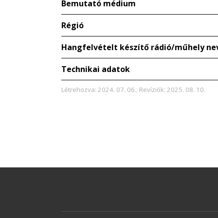
Bemutató médium
Régió
Hangfelvételt készítő rádió/műhely ne
Technikai adatok
Létrehozva: 2024. 07. 06.; Revíziók: 2025. 08. 10.