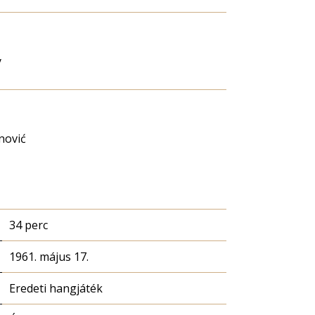
y
nović
34 perc
1961. május 17.
Eredeti hangjáték