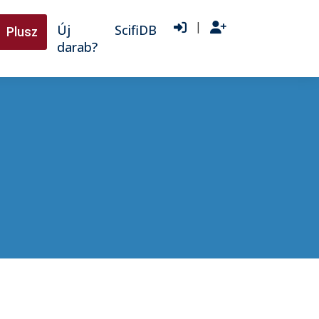
|
Új
ScifiDB
Plusz
darab?