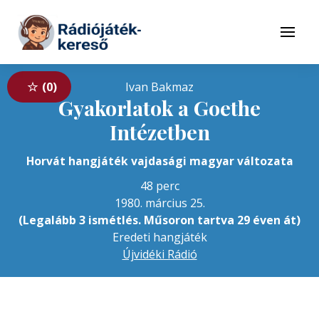
Tovább a navigációhoz
Tovább a tartalomhoz
Menü
0
Ivan Bakmaz
Gyakorlatok a Goethe
Intézetben
Horvát hangjáték vajdasági magyar változata
48 perc
1980. március 25.
(Legalább 3 ismétlés. Műsoron tartva 29 éven át)
Eredeti hangjáték
Újvidéki Rádió