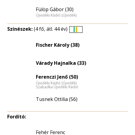
Fülöp Gábor (30)
Újvidéki Rádió (Újvidék)
Színészek:
(4 fő, átl. 44 év)
Életkori
eloszlás
Fischer Károly (38)
nagyítása
Várady Hajnalka (33)
Ferenczi Jenő (50)
Újvidéki Rádió (Újvidék)
Szabadka Újvidéki Rádió
Tusnek Ottilia (56)
Fordító:
Fehér Ferenc