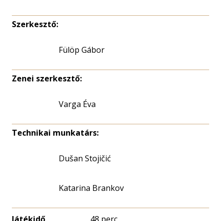
Szerkesztő:
Fülöp Gábor
Zenei szerkesztő:
Varga Éva
Technikai munkatárs:
Dušan Stojičić
Katarina Brankov
Játékidő
48 perc