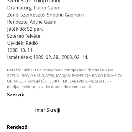
Szerkesztő: Fülöp Gábor
Dramaturg: Fülöp Gábor
Zenei szerkesztő: Shpend Gaqherri
Rendezte: Adthe Gashi
Játékidő: 52 perc
Sztereó felvétel
Újvidéki Rádió
1988. 10. 11.
Ismétlések: 1989. 02. 28., 2009. 02. 14.
Forrás:
Lakner Edit: Madjari-evidencija radio drame NOCNA
SCENA - RÖVID HANGJÁTÉK; MADJARI-EVIDENCIJA RADIO DRAME ZA
ODRASLE - HANGJÁTÉK FELNŐTTEK; ZABAVISTE-MESEJATEK -
madjari evidencija radio drame dokumentumok
Szerző:
Imer Skrelji
Rendező: