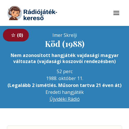
Tovább a navigációhoz
Tovább a tartalomhoz
Menü
0
Imer Skrelji
Köd (1988)
Nem azonosított hangjáték vajdasági magyar
változata (vajdasági koszovói rendezésben)
52 perc
1988. október 11.
(Legalább 2 ismétlés. Műsoron tartva 21 éven át)
Eredeti hangjáték
Újvidéki Rádió