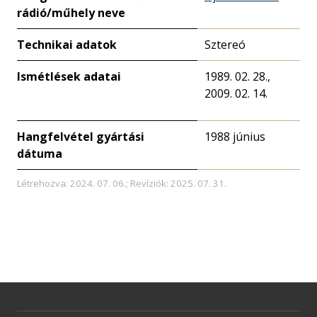
rádió/műhely neve
Technikai adatok
Sztereó
Ismétlések adatai
1989. 02. 28.,
2009. 02. 14.
Hangfelvétel gyártási
1988 június
dátuma
Létrehozva: 2024. 07. 06.; Revíziók: 2025. 07. 31.