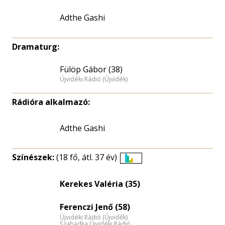
Adthe Gashi
Dramaturg:
Fülöp Gábor (38)
Újvidéki Rádió (Újvidék)
Rádióra alkalmazó:
Adthe Gashi
Színészek:
(18 fő, átl. 37 év)
Életkori
eloszlás
Kerekes Valéria (35)
nagyítása
Ferenczi Jenő (58)
Újvidéki Rádió (Újvidék)
Szabadka Újvidéki Rádió