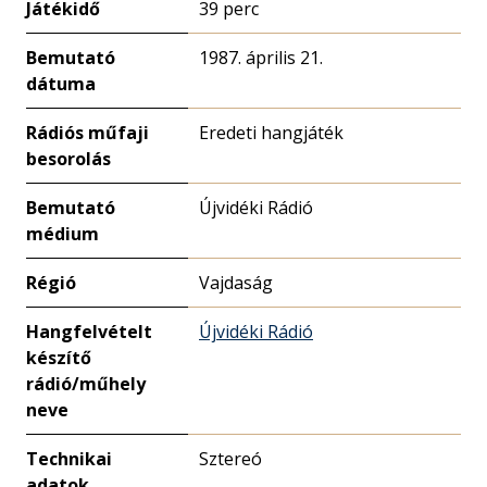
Játékidő
39 perc
Bemutató
1987. április 21.
dátuma
Rádiós műfaji
Eredeti hangjáték
besorolás
Bemutató
Újvidéki Rádió
médium
Régió
Vajdaság
Hangfelvételt
Újvidéki Rádió
készítő
rádió/műhely
neve
Technikai
Sztereó
adatok