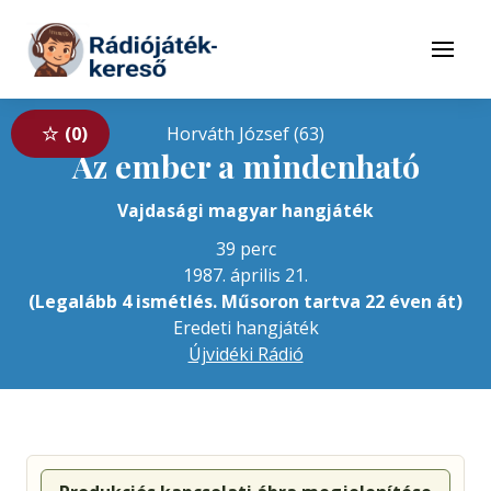
Tovább a navigációhoz
Tovább a tartalomhoz
Menü
0
Horváth József (63)
Az ember a mindenható
Vajdasági magyar hangjáték
39 perc
1987. április 21.
(Legalább 4 ismétlés. Műsoron tartva 22 éven át)
Eredeti hangjáték
Újvidéki Rádió