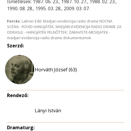
Ismétlések: 1987. 06. 23., 1987. 10. 27., 1988. 02. 23.,
1990. 08. 28., 1995. 03. 28., 2009. 03. 07.
Forrás:
Lakner Edit: Madjari-evidencija radio drame NOCNA
SCENA - RÖVID HANGJÁTÉK; MADJARI-EVIDENCIJA RADIO DRAME ZA
ODRASLE - HANGJÁTÉK FELNŐTTEK; ZABAVISTE-MESEJATEK -
madjari evidencija radio drame dokumentumok
Szerző:
Horváth József (63)
Rendező:
Lányi István
Dramaturg: