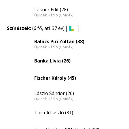
Lakner Edit (28)
Újvidéki Rádió (Újvidék)
Színészek:
(6 fő, átl. 37 év)
Életkori
eloszlás
Balázs Piri Zoltán (38)
Újvidéki Rádió (Újvidék)
nagyítása
Banka Lívia (26)
Fischer Károly (45)
László Sándor (26)
Újvidéki Rádió (Újvidék)
Törteli László (31)