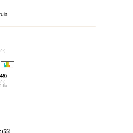
ula
dék)
Életkori
46)
eloszlás
dék)
nagyítása
ádió
 (55)