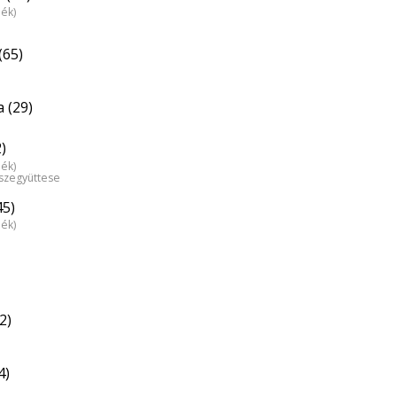
dék)
(65)
 (29)
)
dék)
észegyüttese
45)
dék)
2)
4)