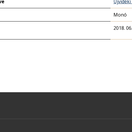
ve
Újvidéki
Monó
2018. 06.