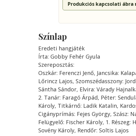
Produkciós kapcsolati ábra
Színlap
Eredeti hangjáték
Írta: Gobby Fehér Gyula
Szereposztás:
Oszkár: Ferenczi Jenő, Jancsika: Kalapá
Lőrincz Lajos, Szomszédasszony: Jord
Sántha Sándor, Elvira: Várady Hajnalka
2. Tanár: Faragó Árpád, Péter: Sendul
Károly, Titkárnő: Ladik Katalin, Kardo
Cigányprímás: Fejes György, Szász: Na
Felügyelő: Fischer Károly, 1. Részeg: 
Sovény Károly, Rendőr: Soltis Lajos