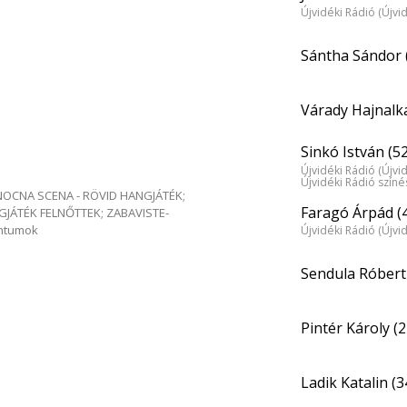
Újvidéki Rádió (Újvi
Sántha Sándor 
Várady Hajnalka
Sinkó István (52
Újvidéki Rádió (Újvi
Újvidéki Rádió szín
e NOCNA SCENA - RÖVID HANGJÁTÉK;
Faragó Árpád (
GJÁTÉK FELNŐTTEK; ZABAVISTE-
entumok
Újvidéki Rádió (Újvi
Sendula Róbert
Pintér Károly (2
Ladik Katalin (3