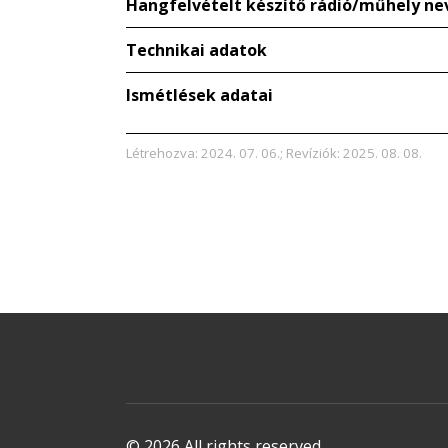
Hangfelvételt készítő rádió/műhely ne
Technikai adatok
Ismétlések adatai
Létrehozva: 2024. 07. 06.; Revíziók: 2025. 08. 08.
© 2026 All rights reserved.