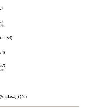
8)
9)
dék)
os (54)
34)
57)
dék)
(Vajdaság) (46)