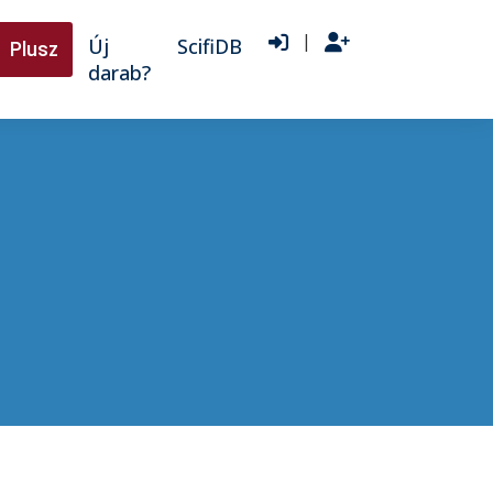
|
Új
ScifiDB
Plusz
darab?