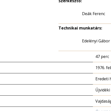
Szerkesztő:
Deák Ferenc
Technikai munkatárs:
Edelényi Gábor
47 perc
1976. fe
Eredeti 
Újvidéki
Vajdasá