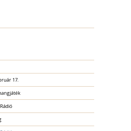
bruár 17.
hangjáték
 Rádió
g