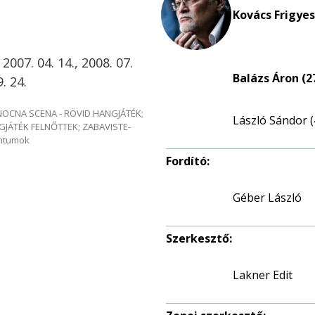
Kovács Frigyes
 2007. 04. 14., 2008. 07.
Balázs Áron (2
9. 24.
e NOCNA SCENA - RÖVID HANGJÁTÉK;
László Sándor (
GJÁTÉK FELNŐTTEK; ZABAVISTE-
entumok
Fordító:
Géber László
Szerkesztő:
Lakner Edit