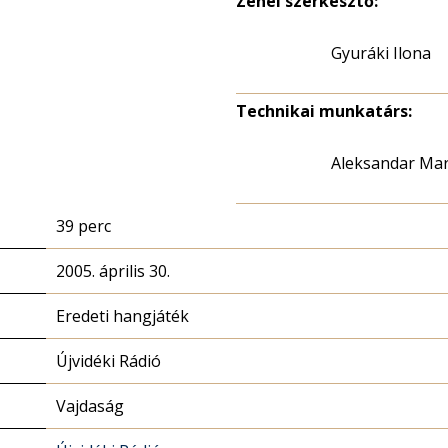
Zenei szerkesztő:
Gyuráki Ilona
Technikai munkatárs:
Aleksandar Mar
39 perc
2005. április 30.
Eredeti hangjáték
Újvidéki Rádió
Vajdaság