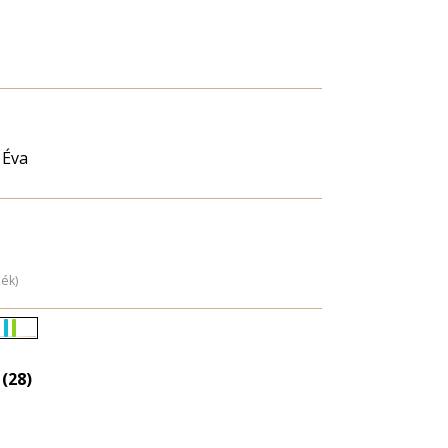
 Éva
dék)
Életkori
eloszlás
 (28)
nagyítása