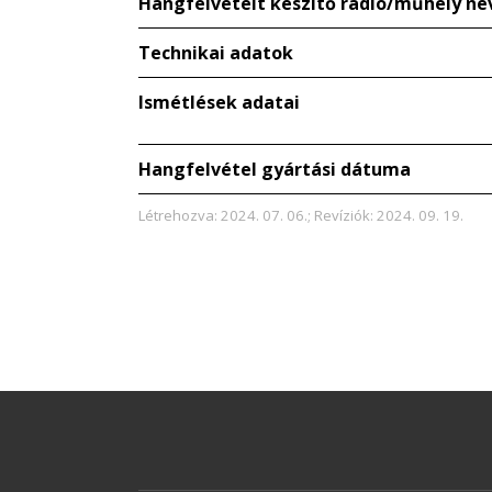
Hangfelvételt készítő rádió/műhely ne
Technikai adatok
Ismétlések adatai
Hangfelvétel gyártási dátuma
Létrehozva: 2024. 07. 06.; Revíziók: 2024. 09. 19.