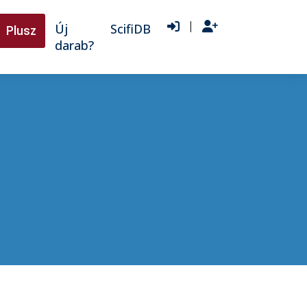
|
Új
ScifiDB
Plusz
darab?