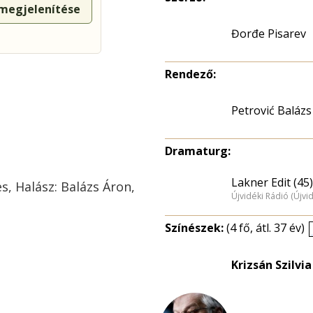
 megjelenítése
Đorđe Pisarev
Rendező:
Petrović Balázs
Dramaturg:
Lakner Edit (45)
es, Halász: Balázs Áron,
Újvidéki Rádió (Újvi
Színészek:
(4 fő, átl. 37 év)
Krizsán Szilvia