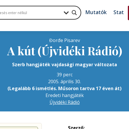
Mutatók
Stat
Đorđe Pisarev
A kút (Újvidéki Rádió)
Szerb hangjáték vajdasági magyar változata
39 perc
2005. április 30.
(Legalább 6 ismétlés. Műsoron tartva 17 éven át)
Eredeti hangjáték
Újvidéki Rádió
Szerző: