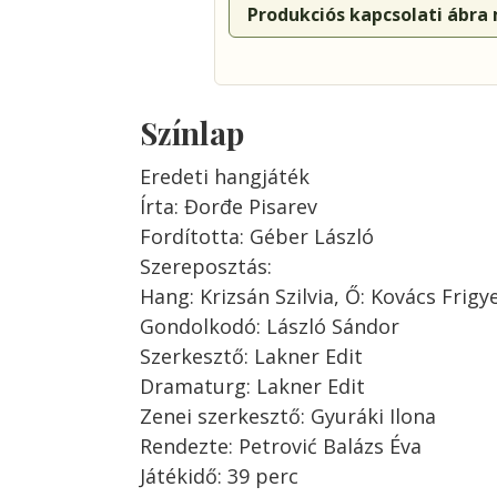
Produkciós kapcsolati ábra
Színlap
Eredeti hangjáték
Írta: Đorđe Pisarev
Fordította: Géber László
Szereposztás:
Hang: Krizsán Szilvia, Ő: Kovács Frigy
Gondolkodó: László Sándor
Szerkesztő: Lakner Edit
Dramaturg: Lakner Edit
Zenei szerkesztő: Gyuráki Ilona
Rendezte: Petrović Balázs Éva
Játékidő: 39 perc