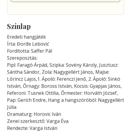
Színlap
Eredeti hangjáték
Írta: Đorđe Lebović
Fordította: Saffer Pál
Szereposztás:
Pipl: Faragó Árpád, Szipka: Sovény Károly, Jusztusz:
Sántha Sándor, Zola: Nagygellért János, Majse:
Lőrincz Lajos,1. Ápoló: Ferenczi Jenő, 2. Ápoló: Sinkó
István, Őrnagy: Boross István, Kocsis: Gyapjas János,
Feferoni: Tusnek Ottilia, Őrmester: Horváth József,
Pap: Gerich Endre, Hang a hangszóróból: Nagygellért
Júlia
Dramaturg: Horovic Iván
Zenei szerkesztő: Varga Éva
Rendezte: Varga István