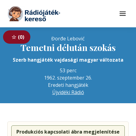
Tovább a navigációhoz
Tovább a tartalomhoz
Menü
0
Đorđe Lebović
Temetni délután szokás
Szerb hangjáték vajdasági magyar változata
53 perc
1962. szeptember 26.
Eredeti hangjáték
Újvidéki Rádió
Produkciós kapcsolati ábra megjelenítése