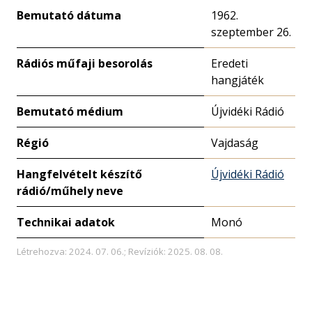
Bemutató dátuma
1962.
szeptember 26.
Rádiós műfaji besorolás
Eredeti
hangjáték
Bemutató médium
Újvidéki Rádió
Régió
Vajdaság
Hangfelvételt készítő
Újvidéki Rádió
rádió/műhely neve
Technikai adatok
Monó
Létrehozva: 2024. 07. 06.; Revíziók: 2025. 08. 08.