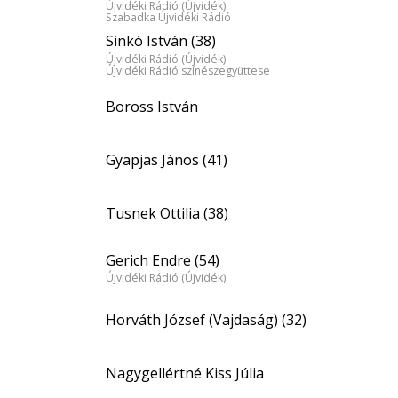
Újvidéki Rádió (Újvidék)
Szabadka Újvidéki Rádió
Sinkó István (38)
Újvidéki Rádió (Újvidék)
Újvidéki Rádió színészegyüttese
Boross István
Gyapjas János (41)
Tusnek Ottilia (38)
Gerich Endre (54)
Újvidéki Rádió (Újvidék)
Horváth József (Vajdaság) (32)
Nagygellértné Kiss Júlia