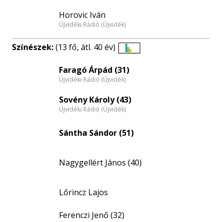
Horovic Iván
Újvidéki Rádió (Újvidék)
Színészek:
(13 fő, átl. 40 év)
Életkori
eloszlás
Faragó Árpád (31)
Újvidéki Rádió (Újvidék)
nagyítása
Sovény Károly (43)
Újvidéki Rádió (Újvidék)
Sántha Sándor (51)
Nagygellért János (40)
Lőrincz Lajos
Ferenczi Jenő (32)