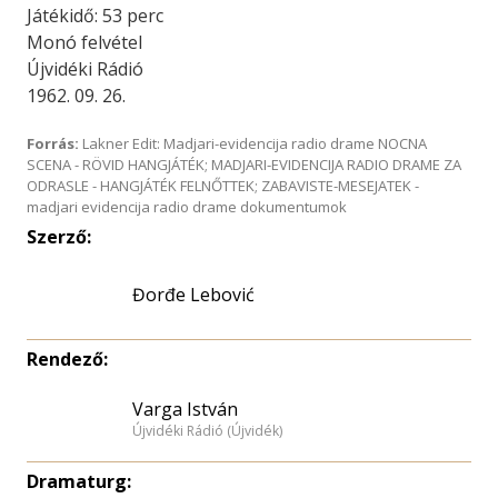
Játékidő: 53 perc
Monó felvétel
Újvidéki Rádió
1962. 09. 26.
Forrás:
Lakner Edit: Madjari-evidencija radio drame NOCNA
SCENA - RÖVID HANGJÁTÉK; MADJARI-EVIDENCIJA RADIO DRAME ZA
ODRASLE - HANGJÁTÉK FELNŐTTEK; ZABAVISTE-MESEJATEK -
madjari evidencija radio drame dokumentumok
Szerző:
Đorđe Lebović
Rendező:
Varga István
Újvidéki Rádió (Újvidék)
Dramaturg: