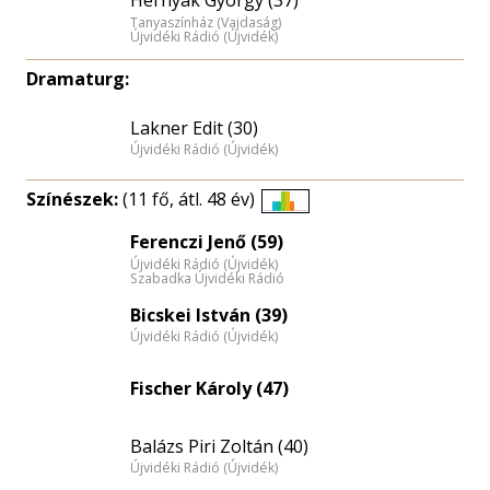
Hernyák György (37)
Tanyaszínház (Vajdaság)
Újvidéki Rádió (Újvidék)
Dramaturg:
Lakner Edit (30)
Újvidéki Rádió (Újvidék)
Színészek:
(11 fő, átl. 48 év)
Életkori
Ferenczi Jenő (59)
eloszlás
Újvidéki Rádió (Újvidék)
nagyítása
Szabadka Újvidéki Rádió
Bicskei István (39)
Újvidéki Rádió (Újvidék)
Fischer Károly (47)
Balázs Piri Zoltán (40)
Újvidéki Rádió (Újvidék)