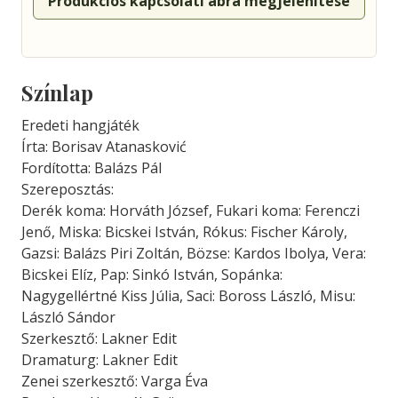
Produkciós kapcsolati ábra megjelenítése
Színlap
Eredeti hangjáték
Írta: Borisav Atanasković
Fordította: Balázs Pál
Szereposztás:
Derék koma: Horváth József, Fukari koma: Ferenczi
Jenő, Miska: Bicskei István, Rókus: Fischer Károly,
Gazsi: Balázs Piri Zoltán, Bözse: Kardos Ibolya, Vera:
Bicskei Elíz, Pap: Sinkó István, Sopánka:
Nagygellértné Kiss Júlia, Saci: Boross László, Misu:
László Sándor
Szerkesztő: Lakner Edit
Dramaturg: Lakner Edit
Zenei szerkesztő: Varga Éva