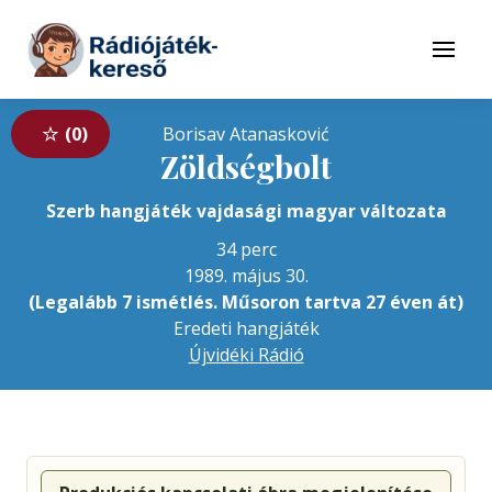
Tovább a navigációhoz
Tovább a tartalomhoz
Menü
0
Borisav Atanasković
Zöldségbolt
Szerb hangjáték vajdasági magyar változata
34 perc
1989. május 30.
(Legalább 7 ismétlés. Műsoron tartva 27 éven át)
Eredeti hangjáték
Újvidéki Rádió