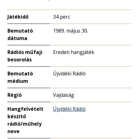
Játékidő
34 perc
Bemutató
1989. május 30.
dátuma
Rádiós műfaji
Eredeti hangjáték
besorolás
Bemutató
Újvidéki Rádió
médium
Régió
Vajdaság
Hangfelvételt
Újvidéki Rádió
készítő
rádió/műhely
neve