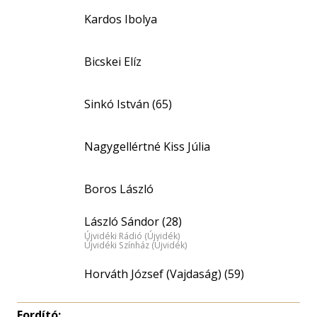
Kardos Ibolya
Bicskei Elíz
Sinkó István (65)
Nagygellértné Kiss Júlia
Boros László
László Sándor (28)
Újvidéki Rádió (Újvidék)
Újvidéki Színház (Újvidék)
Horváth József (Vajdaság) (59)
Fordító: