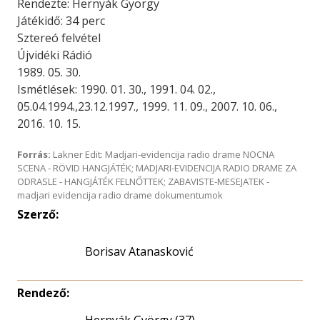
Rendezte: Hernyák György
Játékidő: 34 perc
Sztereó felvétel
Újvidéki Rádió
1989. 05. 30.
Ismétlések: 1990. 01. 30., 1991. 04. 02.,
05.04.1994.,23.12.1997., 1999. 11. 09., 2007. 10. 06.,
2016. 10. 15.
Forrás:
Lakner Edit: Madjari-evidencija radio drame NOCNA
SCENA - RÖVID HANGJÁTÉK; MADJARI-EVIDENCIJA RADIO DRAME ZA
ODRASLE - HANGJÁTÉK FELNŐTTEK; ZABAVISTE-MESEJATEK -
madjari evidencija radio drame dokumentumok
Szerző:
Borisav Atanasković
Rendező: