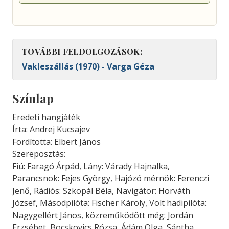
TOVÁBBI FELDOLGOZÁSOK:
Vakleszállás (1970) - Varga Géza
Színlap
Eredeti hangjáték
Írta: Andrej Kucsajev
Fordította: Elbert János
Szereposztás:
Fiú: Faragó Árpád, Lány: Várady Hajnalka,
Parancsnok: Fejes György, Hajózó mérnök: Ferenczi
Jenő, Rádiós: Szkopál Béla, Navigátor: Horváth
József, Másodpilóta: Fischer Károly, Volt hadipilóta:
Nagygellért János, közreműködött még: Jordán
Erzsébet, Bocskovics Rózsa, Ádám Olga, Sántha