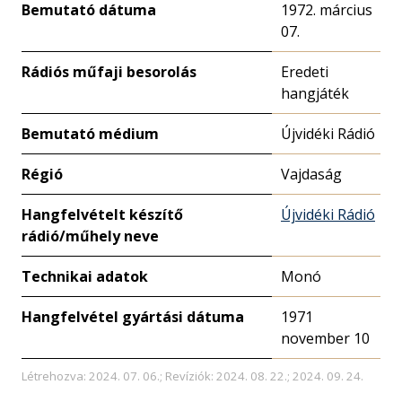
Bemutató dátuma
1972. március
07.
Rádiós műfaji besorolás
Eredeti
hangjáték
Bemutató médium
Újvidéki Rádió
Régió
Vajdaság
Hangfelvételt készítő
Újvidéki Rádió
rádió/műhely neve
Technikai adatok
Monó
Hangfelvétel gyártási dátuma
1971
november 10
Létrehozva: 2024. 07. 06.; Revíziók: 2024. 08. 22.; 2024. 09. 24.