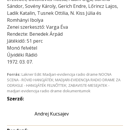
Sándor, Sovény Károly, Gerich Endre, Lőrincz Lajos,
Ladik Katalin, Tusnek Ottilia, N. Kiss Júlia és
Romhányi Ibolya
Zenei szerkesztő: Varga Éva
Rendezte: Benedek Árpád
Játékidő: 51 perc
Monó felvétel
Újvidéki Rádió
1972. 03. 07.
Forrás:
Lakner Edit: Madjari-evidencija radio drame NOCNA
SCENA - RÖVID HANGJÁTÉK; MADJARI-EVIDENCIJA RADIO DRAME ZA
ODRASLE - HANGJÁTÉK FELNŐTTEK; ZABAVISTE-MESEJATEK -
madjari evidencija radio drame dokumentumok
Szerző:
Andrej Kucsajev