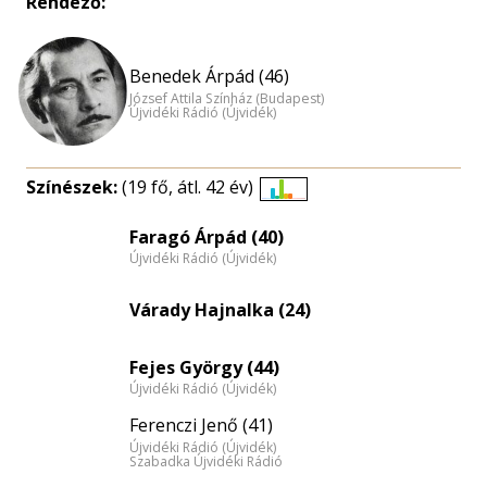
Rendező:
Benedek Árpád (46)
József Attila Színház (Budapest)
Újvidéki Rádió (Újvidék)
Színészek:
(19 fő, átl. 42 év)
Életkori
eloszlás
Faragó Árpád (40)
Újvidéki Rádió (Újvidék)
nagyítása
Várady Hajnalka (24)
Fejes György (44)
Újvidéki Rádió (Újvidék)
Ferenczi Jenő (41)
Újvidéki Rádió (Újvidék)
Szabadka Újvidéki Rádió