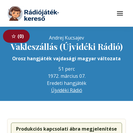
Tovább a navigációhoz
Tovább a tartalomhoz
Menü
0
Andrej Kucsajev
Vakleszállás (Újvidéki Rádió)
Orosz hangjáték vajdasági magyar változata
51 perc
1972. március 07.
Eredeti hangjáték
Újvidéki Rádió
Produkciós kapcsolati ábra megjelenítése