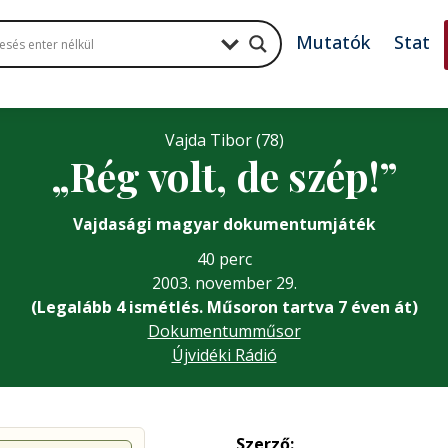
Mutatók
Stat
Vajda Tibor (78)
„Rég volt, de szép!”
Vajdasági magyar dokumentumjáték
40 perc
2003. november 29.
(Legalább 4 ismétlés. Műsoron tartva 7 éven át)
Dokumentumműsor
Újvidéki Rádió
Szerző: