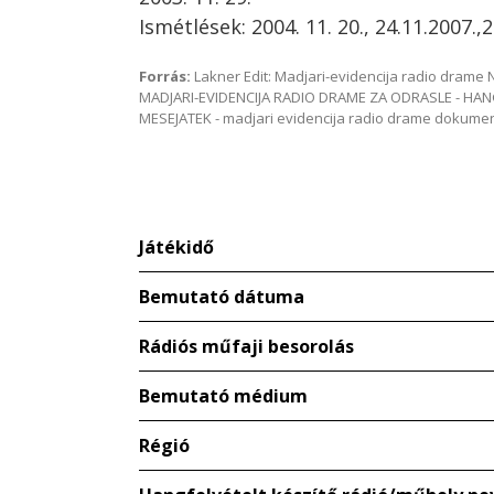
Ismétlések: 2004. 11. 20., 24.11.2007.,2
Forrás:
Lakner Edit: Madjari-evidencija radio dram
MADJARI-EVIDENCIJA RADIO DRAME ZA ODRASLE - HAN
MESEJATEK - madjari evidencija radio drame dokum
Játékidő
Bemutató dátuma
Rádiós műfaji besorolás
Bemutató médium
Régió