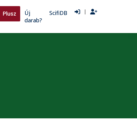
|
Új
ScifiDB
Plusz
darab?