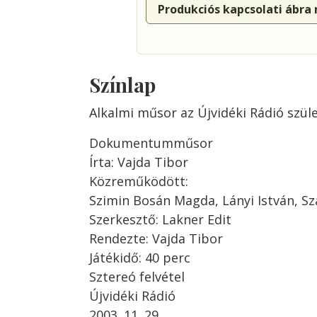
Produkciós kapcsolati ábra
Színlap
Alkalmi műsor az Újvidéki Rádió szül
Dokumentumműsor
Írta: Vajda Tibor
Közreműködött:
Szimin Bosán Magda, Lányi István, Sza
Szerkesztő: Lakner Edit
Rendezte: Vajda Tibor
Játékidő: 40 perc
Sztereó felvétel
Újvidéki Rádió
2003. 11. 29.