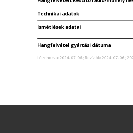
Hangfelvételt készítő rádió/műhely ne
Technikai adatok
Ismétlések adatai
Hangfelvétel gyártási dátuma
Létrehozva: 2024. 07. 06.; Revíziók: 2024. 07. 06.; 20