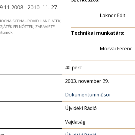
9.11.2008., 2010. 11. 27.
Lakner Edit
e NOCNA SCENA - RÖVID HANGJÁTÉK;
GJÁTÉK FELNŐTTEK; ZABAVISTE-
entumok
Technikai munkatárs:
Morvai Ferenc
40 perc
2003. november 29.
Dokumentumműsor
Újvidéki Rádió
Vajdaság