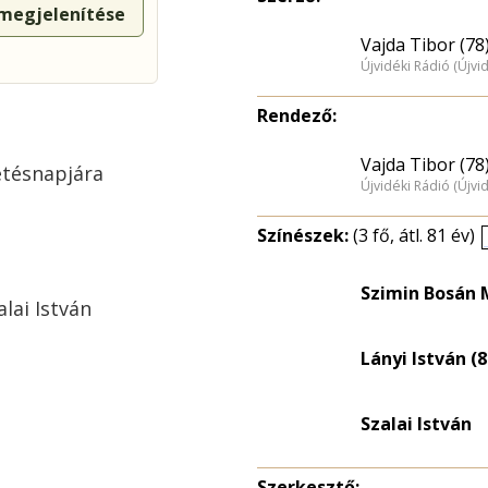
 megjelenítése
Vajda Tibor (78
Újvidéki Rádió (Újvi
Rendező:
Vajda Tibor (78
etésnapjára
Újvidéki Rádió (Újvi
Színészek:
(3 fő, átl. 81 év)
Szimin Bosán
lai István
Lányi István (8
Szalai István
Szerkesztő: