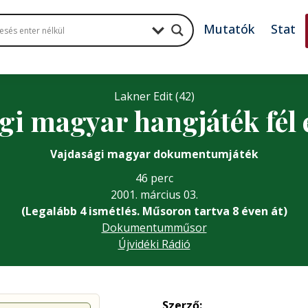
Mutatók
Stat
Lakner Edit (42)
gi magyar hangjáték fél
Vajdasági magyar dokumentumjáték
46 perc
2001. március 03.
(Legalább 4 ismétlés. Műsoron tartva 8 éven át)
Dokumentumműsor
Újvidéki Rádió
Szerző: