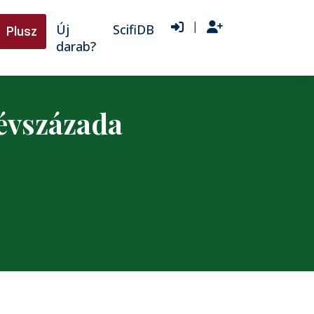
|
Új
ScifiDB
Plusz
darab?
 évszázada