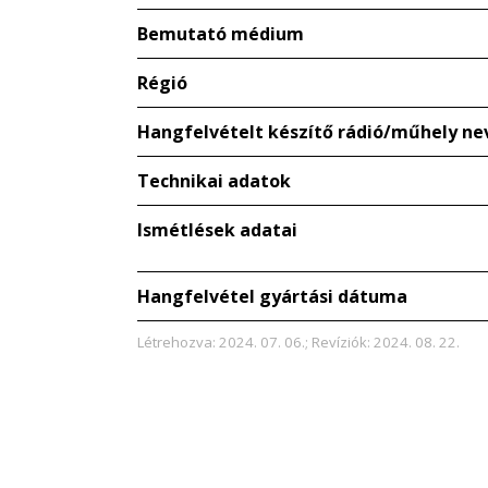
Bemutató médium
Régió
Hangfelvételt készítő rádió/műhely ne
Technikai adatok
Ismétlések adatai
Hangfelvétel gyártási dátuma
Létrehozva: 2024. 07. 06.; Revíziók: 2024. 08. 22.