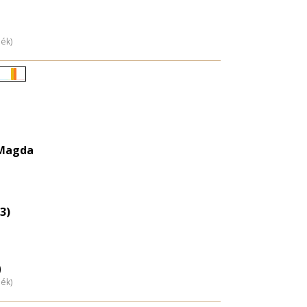
dék)
Életkori
eloszlás
nagyítása
 Magda
3)
)
dék)