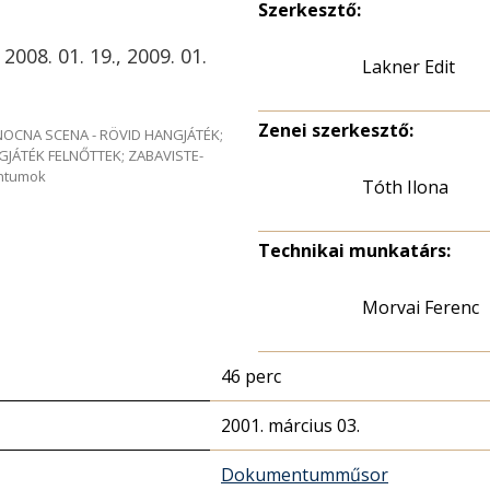
Szerkesztő:
 2008. 01. 19., 2009. 01.
Lakner Edit
Zenei szerkesztő:
e NOCNA SCENA - RÖVID HANGJÁTÉK;
GJÁTÉK FELNŐTTEK; ZABAVISTE-
entumok
Tóth Ilona
Technikai munkatárs:
Morvai Ferenc
46 perc
2001. március 03.
Dokumentumműsor