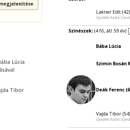
 megjelenítése
Lakner Edit (42)
Újvidéki Rádió (Újvi
Színészek:
(4 fő, átl. 59 év)
Bába Lúcia
Bába Lúcia
Szimin Bosán
ásával
jda Tibor
Deák Ferenc (6
Vajda Tibor (54
Újvidéki Rádió (Újvi