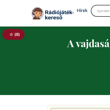
Tovább a navigációhoz
Tovább a tartalomhoz
Hírek
0
A vajdasá