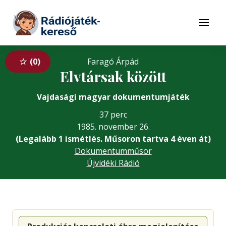
Tovább a navigációhoz
Tovább a tartalomhoz
Menü
0
Faragó Árpád
Elvtársak között
Vajdasági magyar dokumentumjáték
37 perc
1985. november 26.
(Legalább 1 ismétlés. Műsoron tartva 4 éven át)
Dokumentumműsor
Újvidéki Rádió