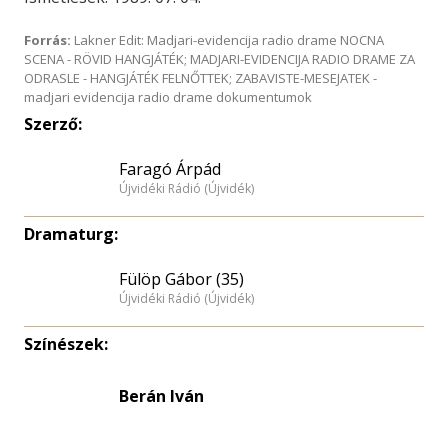
Forrás:
Lakner Edit: Madjari-evidencija radio drame NOCNA
SCENA - RÖVID HANGJÁTÉK; MADJARI-EVIDENCIJA RADIO DRAME ZA
ODRASLE - HANGJÁTÉK FELNŐTTEK; ZABAVISTE-MESEJATEK -
madjari evidencija radio drame dokumentumok
Szerző:
Faragó Árpád
Újvidéki Rádió (Újvidék)
Dramaturg:
Fülöp Gábor (35)
Újvidéki Rádió (Újvidék)
Színészek:
Berán Iván