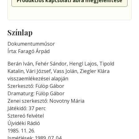
Produkciós kapcsolati ábra megjelenítése
Színlap
Dokumentumműsor
Írta: Faragó Árpád
Berán Iván, Fehér Sándor, Hengl Lajos, Tipold
Katalin, Vári József, Vass Jolán, Ziegler Klára
visszaemlékezései alapján
Szerkesztő: Fülöp Gábor
Dramaturg: Fülöp Gábor
Zenei szerkesztő: Novotny Mária
Játékidő: 37 perc
Sztereó felvétel
Újvidéki Rádió
1985. 11. 26.
Ismétlések: 1989. 07. 04.