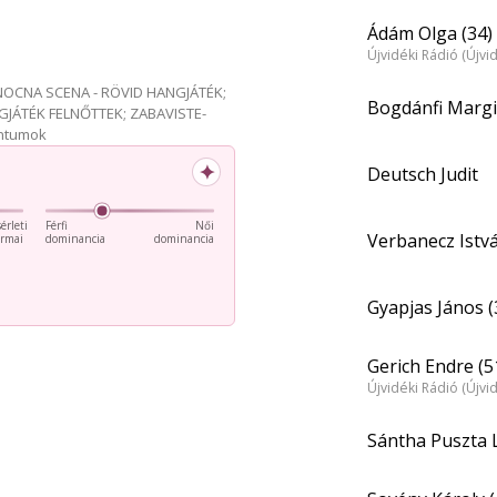
Ádám Olga (34)
Újvidéki Rádió (Újvi
e NOCNA SCENA - RÖVID HANGJÁTÉK;
Bogdánfi Margi
GJÁTÉK FELNŐTTEK; ZABAVISTE-
entumok
✦
Deutsch Judit
érleti
Férfi
Női
Verbanecz Istv
ormai
dominancia
dominancia
Gyapjas János (
Gerich Endre (5
Újvidéki Rádió (Újvi
Sántha Puszta L