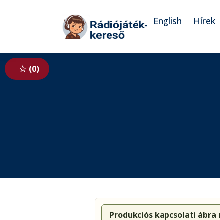
Tovább a navigációhoz
Tovább a tartalomhoz
English
Hírek
0
Produkciós kapcsolati ábra