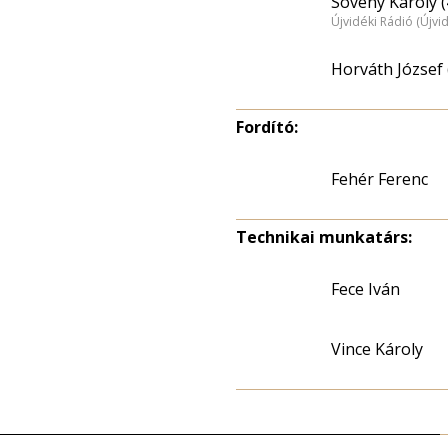
Sovény Károly (
Újvidéki Rádió (Újvi
Horváth József 
Fordító:
Fehér Ferenc
Technikai munkatárs:
Fece Iván
Vince Károly