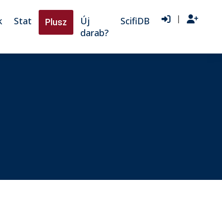
|
k
Stat
Új
ScifiDB
Plusz
darab?