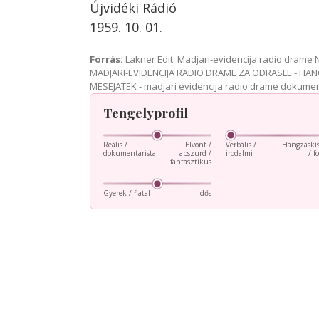
Újvidéki Rádió
1959. 10. 01.
Forrás:
Lakner Edit: Madjari-evidencija radio dram
MADJARI-EVIDENCIJA RADIO DRAME ZA ODRASLE - HAN
MESEJATEK - madjari evidencija radio drame dokum
Tengelyprofil
Reális /
Elvont /
Verbális /
Hangzáskís
dokumentarista
abszurd /
irodalmi
/ f
fantasztikus
Gyerek / fiatal
Idős