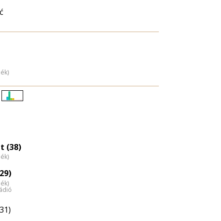
ć
dék)
Életkori
eloszlás
nagyítása
t (38)
dék)
29)
dék)
ádió
31)