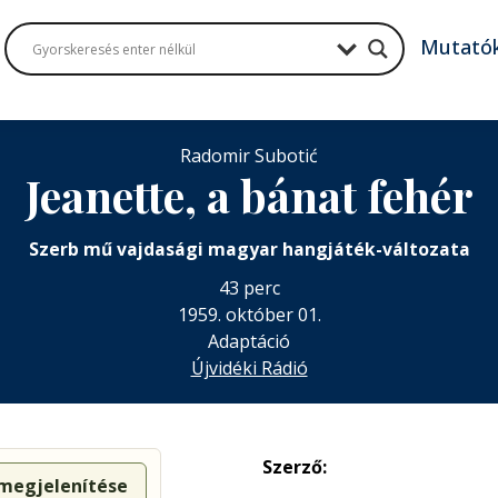
Mutató
Radomir Subotić
Jeanette, a bánat fehér
Szerb mű vajdasági magyar hangjáték-változata
43 perc
1959. október 01.
Adaptáció
Újvidéki Rádió
Szerző:
 megjelenítése