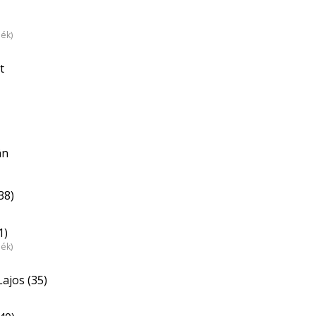
dék)
t
án
38)
1)
dék)
ajos (35)