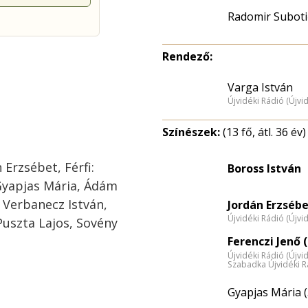
Radomir Suboti
Rendező:
Varga István
Újvidéki Rádió (Újvi
Színészek:
(13 fő, átl. 36 év)
 Erzsébet, Férfi:
Boross István
Gyapjas Mária, Ádám
 Verbanecz István,
Jordán Erzsébe
Újvidéki Rádió (Újvi
Puszta Lajos, Sovény
Ferenczi Jenő (
Újvidéki Rádió (Újvi
Szabadka Újvidéki R
Gyapjas Mária (