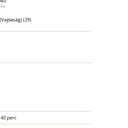
40)
dék)
(Vajdaság) (29)
43 perc