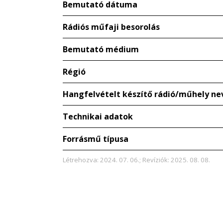
Bemutató dátuma
Rádiós műfaji besorolás
Bemutató médium
Régió
Hangfelvételt készítő rádió/műhely ne
Technikai adatok
Forrásmű típusa
Létrehozva: 2024. 07. 06.; Revíziók: 2025. 08. 08.