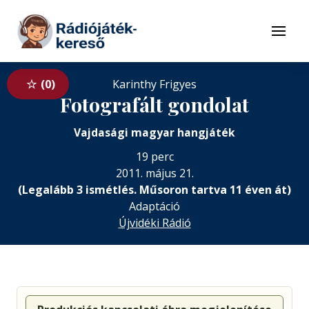
Tovább a navigációhoz
Tovább a tartalomhoz
Menü
0
Karinthy Frigyes
Fotografált gondolat
Vajdasági magyar hangjáték
19 perc
2011. május 21.
(Legalább 3 ismétlés. Műsoron tartva 11 éven át)
Adaptáció
Újvidéki Rádió