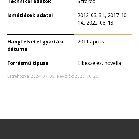
Technikai adatok
Sztereó
Ismétlések adatai
2012. 03. 31., 2017. 10.
14., 2022. 08. 13.
Hangfelvétel gyártási
2011 április
dátuma
Forrásmű típusa
Elbeszélés, novella
Létrehozva: 2024. 07. 06.; Revíziók: 2025. 10. 26.