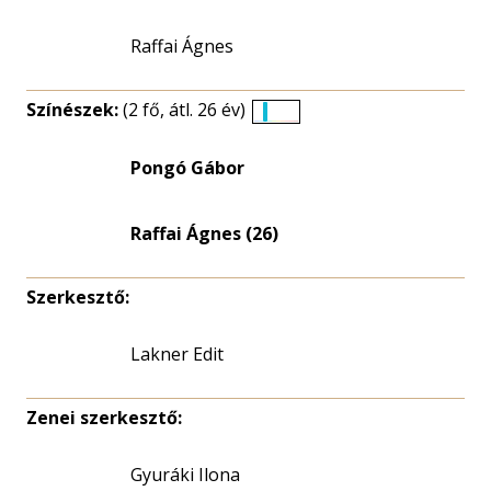
Raffai Ágnes
Színészek:
(2 fő, átl. 26 év)
Életkori
eloszlás
Pongó Gábor
nagyítása
Raffai Ágnes (26)
Szerkesztő:
Lakner Edit
Zenei szerkesztő:
Gyuráki Ilona