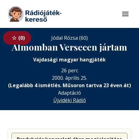
Tovább a navigációhoz
Tovább a tartalomhoz
Menü
0
Jódal Rózsa (60)
Álmomban Versecen jártam
Vajdasági magyar hangjáték
26 perc
2000. április 25.
(Legalább 4 ismétlés. Műsoron tartva 23 éven át)
Adaptáció
Újvidéki Rádió