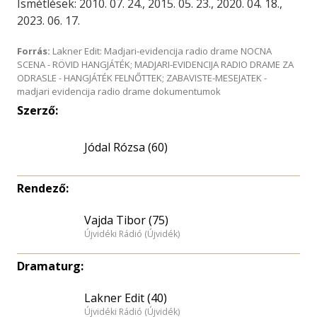
Ismétlések: 2010. 07. 24., 2015. 05. 23., 2020. 04. 18.,
2023. 06. 17.
Forrás:
Lakner Edit: Madjari-evidencija radio drame NOCNA
SCENA - RÖVID HANGJÁTÉK; MADJARI-EVIDENCIJA RADIO DRAME ZA
ODRASLE - HANGJÁTÉK FELNŐTTEK; ZABAVISTE-MESEJATEK -
madjari evidencija radio drame dokumentumok
Szerző:
Jódal Rózsa (60)
Rendező:
Vajda Tibor (75)
Újvidéki Rádió (Újvidék)
Dramaturg:
Lakner Edit (40)
Újvidéki Rádió (Újvidék)