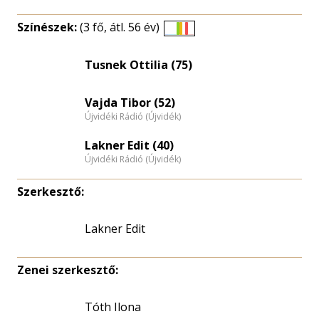
Színészek:
(3 fő, átl. 56 év)
Életkori
eloszlás
Tusnek Ottilia (75)
nagyítása
Vajda Tibor (52)
Újvidéki Rádió (Újvidék)
Lakner Edit (40)
Újvidéki Rádió (Újvidék)
Szerkesztő:
Lakner Edit
Zenei szerkesztő:
Tóth Ilona