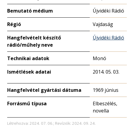
Bemutató médium
Újvidéki Rádió
Régió
Vajdaság
Hangfelvételt készítő
Újvidéki Rádió
rádió/műhely neve
Technikai adatok
Monó
Ismétlések adatai
2014. 05. 03.
Hangfelvétel gyártási dátuma
1969 június
Forrásmű típusa
Elbeszélés,
novella
Létrehozva: 2024. 07. 06.; Revíziók: 2024. 09. 24.