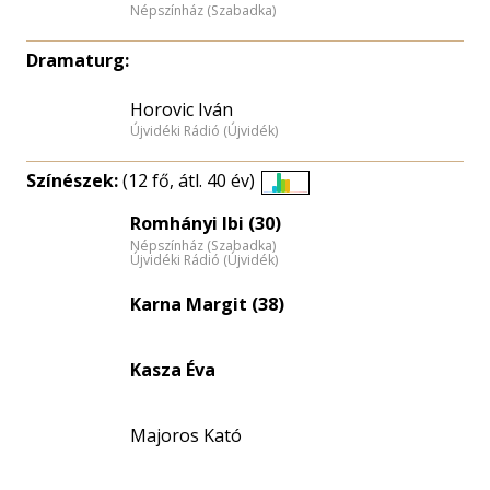
Népszínház (Szabadka)
Dramaturg:
Horovic Iván
Újvidéki Rádió (Újvidék)
Színészek:
(12 fő, átl. 40 év)
Életkori
Romhányi Ibi (30)
eloszlás
Népszínház (Szabadka)
nagyítása
Újvidéki Rádió (Újvidék)
Karna Margit (38)
Kasza Éva
Majoros Kató