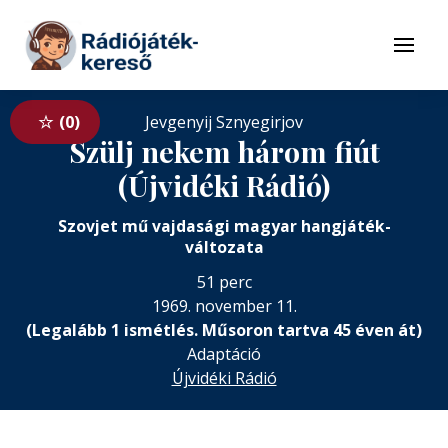
Tovább a navigációhoz
Tovább a tartalomhoz
Menü
0
Jevgenyij Sznyegirjov
Szülj nekem három fiút
(Újvidéki Rádió)
Szovjet mű vajdasági magyar hangjáték-
változata
51 perc
1969. november 11.
(Legalább 1 ismétlés. Műsoron tartva 45 éven át)
Adaptáció
Újvidéki Rádió