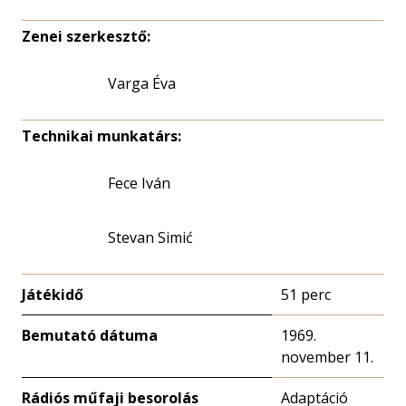
Zenei szerkesztő:
Varga Éva
Technikai munkatárs:
Fece Iván
Stevan Simić
Játékidő
51 perc
Bemutató dátuma
1969.
november 11.
Rádiós műfaji besorolás
Adaptáció